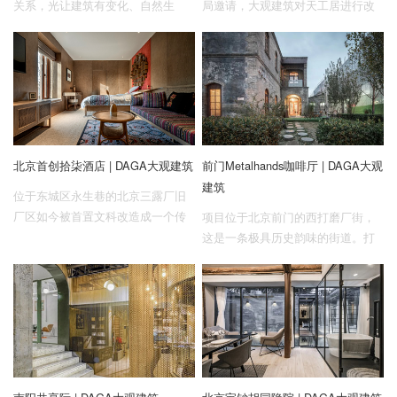
关系，光让建筑有变化、自然生
局邀请，大观建筑对天工居进行改
长，光也成为人与空间之间的纽带
造设计、修缮施工以及软装布展。
与连结。光影变化是空间中最为奇
将原本荒废的建筑进行修缮更新，
妙的变幻。保利城市会客厅，不仅
植入具有活力的现代设计符号，最
仅是人与人之间的相会，更是一场
终改造成一个既保留传统穿斗式木
人与空间之间的“对话”。在这个弧形
结构特征，又具有创新意义的展陈
的狭长空间中，我们将不同的主题
活动空间。
赋予不同的“光”的含义，游走在空间
北京首创拾柒酒店 | DAGA大观建筑
前门Metalhands咖啡厅 | DAGA大观
中，仿佛是在进行一场“追光之旅”。
建筑
位于东城区永生巷的北京三露厂旧
厂区如今被首置文科改造成一个传
项目位于北京前门的西打磨厂街，
播全国非遗文化的创新发展平台。
这是一条极具历史韵味的街道。打
隐于其中的非遗主题酒店希望创造
磨厂街形成于明代，清中叶起直至
一个集现代生活与传统文化于一体
民国年间，繁盛一时，与西河沿、
的特殊场景体验式酒店。
鲜鱼口、大栅栏并称为“前门外四大
商业街”。解放后大多数买卖商铺都
已不复存在，古建筑变成了大杂
院，但从残留的建筑物上仍依稀可
见当年这条街的热闹与繁华，它们