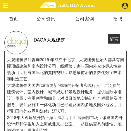
首页
公司资讯
公司案例
招聘
精选案例
建 筑
景 观
留言
DAGA大观建筑
室 内
视 频
大观建筑设计咨询2015 年成立于北京，大观建筑创始人都具有国
际顶级建筑和室内设计公司一线经验，参与国内外众多标志性建
筑项目，拥有国际化的宽阔视野，熟悉最前沿的参数化数字技术
头条资讯
和制造工艺。
业 界
大观建筑作为国内“城市更新”领域的开拓者和践行人，广泛参与
机 构
建筑设计、室内设计、城市规划和景观设计服务，提供国际水准
人 物
设计质量，注重创意和细节，对项目落地实施进行全程跟踪及时
地 产
服务。设计及施工一体化项目已经遍及国内多地及国外地区，并
得到国内外业界和媒体广泛认可。
快速搜索
2018年大观建筑开拓上海，深圳，四川等南部市场，诚邀国内外
设计师和学生加入上海或北京办公室。一起提供更具前瞻性、地
域性的设计思考和实践。