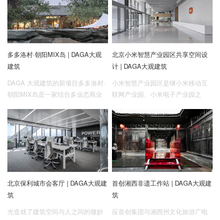
面已逐步从小群体车友转变为需求
建于万历三十五年，明兵部尚书王
首选。DAGA大观建筑受到
象乾称此地为正阳、宣武二门之"龙
NIUTRON自游家的委托，在广州高
脉交通车马辐辏之地"，应以庙镇
德置地广场设计一处面向街区的汽
之。受业主委托，这次我们希望在
多多洛村·朝阳MIX岛 | DAGA大观
北京小米智慧产业园区共享空间设
车展厅。在业主的推动下，该展厅
安静的老北京胡同里设计一隅小酒
建筑
计 | DAGA大观建筑
不仅需要对品牌用户提供技术支
馆。
持，同时也侧重于对新生品牌的推
DAGA 大观建筑的新项目多多洛村·
小米智慧产业园区是继小米移动互
广宣传。
朝阳MIX岛是一家结合多业态商业
联网产业园、小米电子产业园之
模式与咖啡馆属性的复合空间，项
后，小米集团在北京落地的第三个
目位于北京市东四环路侧的一个小
园区项目，也是小米公司重要的研
院内。设计伊始，考虑到金台路特
发基地和人才基地。大观建筑负责
殊的区位因素，这次我们打造一处
园区内三栋写字楼公共空间的室内
潜藏在城市里的村落风“乌托邦”。
设计。
北京保利城市会客厅 | DAGA大观建
首创湘西非遗工作站 | DAGA大观建
筑
筑
光造就了建筑空间与人之间的微妙
应首创集团与湘西州文化旅游广电