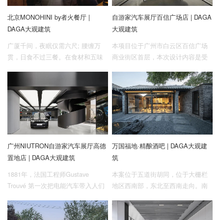
北京MONOHINI by者火餐厅 |
自游家汽车展厅百信广场店 | DAGA
DAGA大观建筑
大观建筑
广厦千间，夜眠仅需六尺; 腰缠万
本项目位于广州市白云区百信广场
贯，日食不过三餐。在食材和五味
商业街区首层，本次设计内容是受
转圜的的餐酒哲学中，调和鼎鼐，
业主委托为商店打造全新的店面形
燮理阴阳。
象。改造对象是一栋两面临街的钢
筋混凝土框架结构的首层商业空
间，以上侧重点，让建筑师将关注
重点放在极简和工业风格类型的设
计上，与自游家携手，重新探索城
市中的新能源力量。
广州NIUTRON自游家汽车展厅高德
万国福地·精酿酒吧 | DAGA大观建
置地店 | DAGA大观建筑
筑
1881年，法国工程师Gustave
本案位于五道街胡同，位于大栅栏
Trouvé 第一次把电能汽车带入人们
地区西南部，东北至西南走向。南
的视野，此后选择新能源汽车逐渐
起南新华街南端，北至铁树斜街、
成为跨越欧美各阶层的出行方式。
樱桃斜街、堂子街、韩家胡同的交
在现阶段的中国，新能源汽车受众
会处。此街明代称五道庙，五道庙