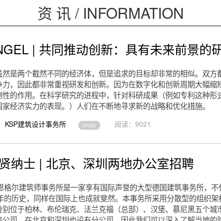
资 讯 / INFORMATION
ENGEL | 共同推动创新：具有未来前景的
虽然是两个截然不同的经济体，但是追求的目标却非常的相似。双方
争力，因此都非常重视研发和创新。因为在数字化和创新周期大幅缩
倒性的作用。在科学研究的进程中，针对科研成果（例如专利这种形
国家经济实力的表现。）人们在不断地寻求新的战略和优化措施。
KSP建筑设计事务所
阅读：9021
研究园区
招贤纳士 | 北京、深圳两地办公室招聘
斯帕恩格尔建筑师事务所是一家享有国际声誉的大型德国建筑事务所，不
多年的历史，同样在国际上也成就斐然。本事务所采用分散型的组织架
分别位于柏林、布伦瑞克、法兰克福（总部）、汉堡、慕尼黑五个城
资公司，在北京和深圳也设有分公司，因此我们可以深入了解当地的