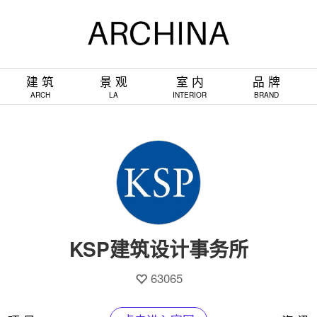
建 筑
景 观
室 内
品 牌
ARCH
LA
INTERIOR
BRAND
KSP建筑设计事务所
63065