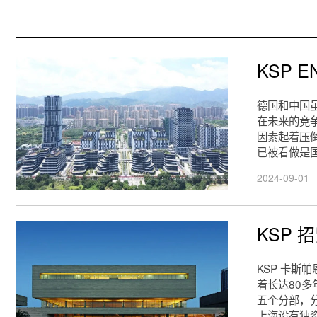
KSP 
德国和中国
在未来的竞
因素起着压
已被看做是
2024-09-01
KSP 
KSP 卡
着长达80
五个分部，
上海设有独