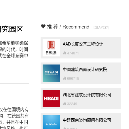
推 荐 / Recommend
研究园区
[加入推荐]
都希望能够确保
AAD长厦安基工程设计
短的时代，时间
474871
式在全球竞赛中
中国建筑西南设计研究院
696715
湖北省建筑设计院有限公司
32249
仅在德国境内有
构，在德国共有
中建西南咨询顾问有限公司
市，并且在中国
建筑风格，也可
97987