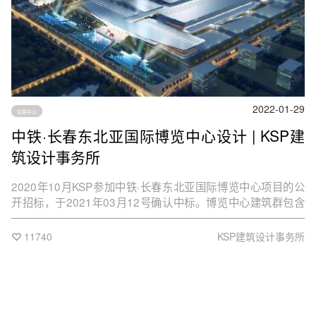
2022-01-29
会展中心
中铁·长春东北亚国际博览中心设计 | KSP建
筑设计事务所
2020年10月KSP参加中铁·长春东北亚国际博览中心项目的公
开招标，于2021年03月12号确认中标。博览中心建筑群包含
了展览、会议、酒店和会展公园，以国际化设计手法融合中国
特色和长春特有的性格魅力，打造只属于长春的独一无二的会
11740
KSP建筑设计事务所
展中心。目前项目已完成施工图设计。