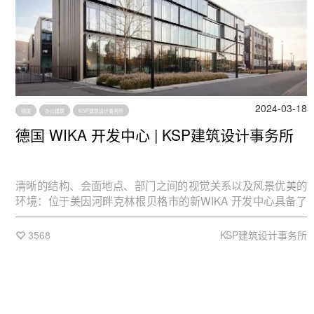
2024-03-18
德国
办公建筑
KSP建筑设计事务所
德国 WIKA 开发中心 | KSP建筑设计事务所
清晰的结构、会面地点、部门之间的视觉关系以及风景优美的
环境：位于美因河畔克林根贝格市的新WIKA 开发中心具备了
所有这些要素。从这个梳状的建筑结构中向外观看，还可以看
到山坡葡萄园，从而把自然、建筑和技术有力地结合在了一
3568
KSP建筑设计事务所
起。