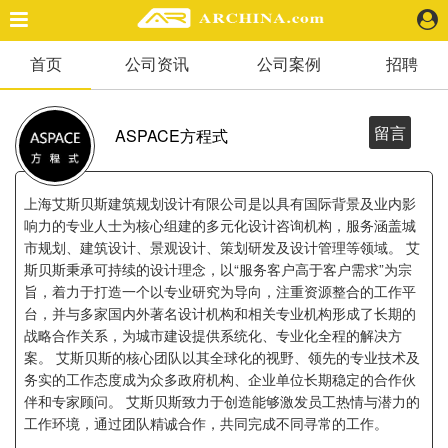
首页
公司资讯
公司案例
招聘
精选案例
建 筑
景 观
留言
ASPACE方程式
室 内
视 频
上海艾斯贝斯建筑规划设计有限公司是以具有国际背景及业内影
响力的专业人士为核心组建的多元化设计咨询机构，服务涵盖城
市规划、建筑设计、景观设计、策划研发及设计管理等领域。 艾
头条资讯
斯贝斯秉承可持续的设计理念，以“服务客户高于客户需求”为宗
业 界
旨，着力于打造一个以专业研究为导向，注重资源整合的工作平
机 构
台，并与多家国内外著名设计机构和相关专业机构形成了长期的
人 物
战略合作关系，为城市建设提供系统化、专业化全程的解决方
地 产
案。 艾斯贝斯的核心团队以其全球化的视野、领先的专业技术及
务实的工作态度成为众多政府机构、企业单位长期稳定的合作伙
快速搜索
伴和专家顾问。 艾斯贝斯致力于创造能够激发员工热情与潜力的
工作环境，通过团队精诚合作，共同完成不同寻常的工作。