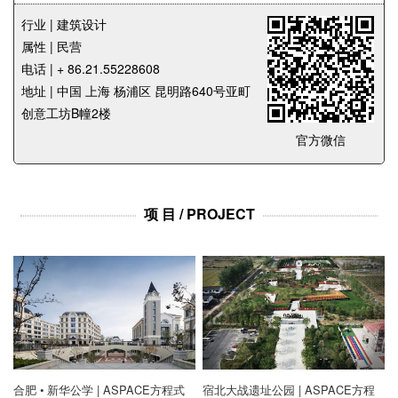
企业招聘
行业 | 建筑设计
属性 | 民营
企业会员
电话 | + 86.21.55228608
关于投稿
地址 | 中国 上海 杨浦区 昆明路640号亚町
广告投放
创意工坊B幢2楼
官方微信
关于我们
联系我们
项 目 / PROJECT
合肥 • 新华公学 | ASPACE方程式
宿北大战遗址公园 | ASPACE方程