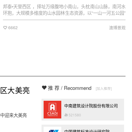
邦泰•天誉西区 ，择址万缘腹地小南山，头枕南山山脉，南河水
环抱，大规模多维度的山水园林生态资源，以“一山一河五公园”
的绝版位置，在广元已别无他寻。
6662
澳博景观
推 荐 / Recommend
范区大美亮
[加入推荐]
中南建筑设计院股份有限公司
待中迎来大美亮
521580
中国建筑标准设计研究院