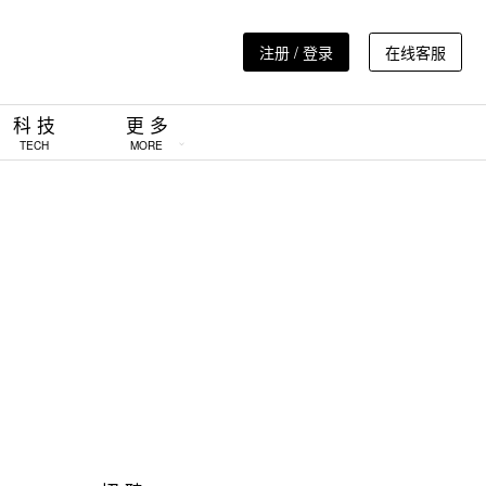
注册 / 登录
在线客服
科 技
更 多
TECH
MORE