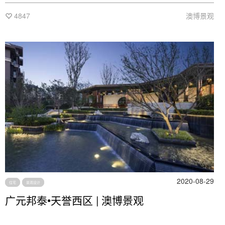
的门户枢纽，玉溪高铁新城迈入“高铁时代”，一座更新、更现
代、更生态的园林城市规划跃然纸上。
4847
澳博景观
2020-08-29
住宅
景观设计
广元邦泰•天誉西区 | 澳博景观