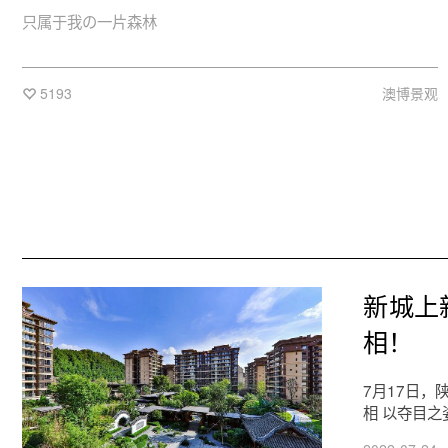
只属于我の一片森林
5193
澳博景观
新城上
相！
7月17日，
相 以夺目之