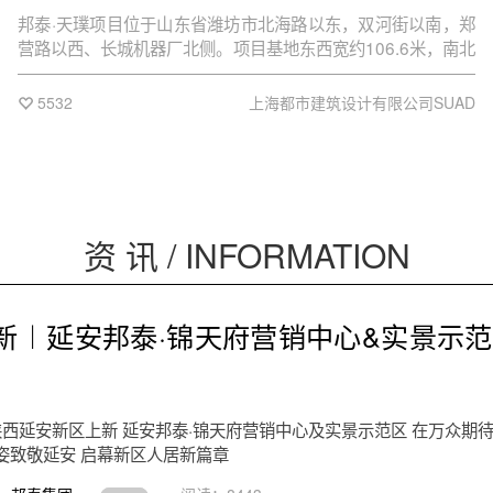
邦泰·天璞项目位于山东省潍坊市北海路以东，双河街以南，郑
营路以西、长城机器厂北侧。项目基地东西宽约106.6米，南北
长约195米，用地面积22464㎡，总建筑面积60355㎡ 。
5532
上海都市建筑设计有限公司SUAD
资 讯 / INFORMATION
新︱延安邦泰·锦天府营销中心&实景示
陕西延安新区上新 延安邦泰·锦天府营销中心及实景示范区 在万众期
姿致敬延安 启幕新区人居新篇章