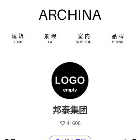
建 筑
景 观
室 内
品 牌
ARCH
LA
INTERIOR
BRAND
邦泰集团
41608