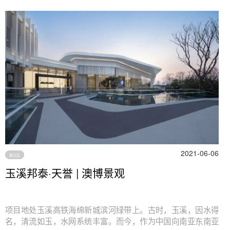
2021-06-06
展示区
玉溪邦泰·天誉 | 澳博景观
项目地处玉溪高铁海绵新城滨河绿带上。古时，玉溪，因水得
名，清流如玉，水网系统丰富。而今，作为中国向南亚东南亚