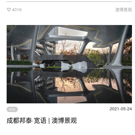
融、拆解、组合、重构的方式，强调干净明快的线条感，打造
溪语、密影、花语、绿汀、麓石、闻鸟、尘林、逐萤八大森系
4016
澳博景观
景观，并注入滩、渡、谷、涧、屿、台、洲、林八大象征自然
的山野风元素，为城市青年构建一处不仅可以慢下来，还可以
自由呼吸的精神“森”活堡垒。
2021-05-24
展示区
成都邦泰·宽语 | 澳博景观