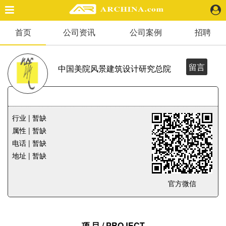
首页
公司资讯
公司案例
招聘
精选案例
建 筑
景 观
留言
中国美院风景建筑设计研究总院
室 内
视 频
行业 | 暂缺
头条资讯
属性 | 暂缺
业 界
电话 | 暂缺
机 构
地址 | 暂缺
人 物
地 产
官方微信
快速搜索
项 目 / PROJECT