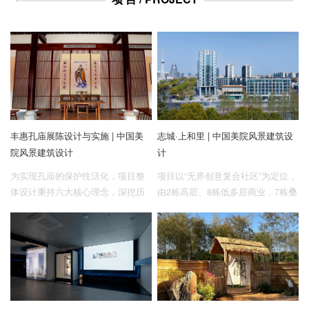
企业招聘
企业会员
关于投稿
广告投放
关于我们
丰惠孔庙展陈设计与实施 | 中国美
志城·上和里 | 中国美院风景建筑设
联系我们
院风景建筑设计
计
为实现孔庙的保护性活化，项⽬整
项目以“无界创意复合社区”为定位，
体设计秉持六⼤核⼼理念，深挖历
由2栋高层、8栋低多层商业，7栋叠
史底蕴，严守规制法度，旨在打造
墅、2栋高层住宅为形体的商业办公
⼀个既符合历史原貌，⼜适应现代
群落组成。
公共⽂化需求的精神空间，让千年
儒学⽂脉在当代鲜活延续。