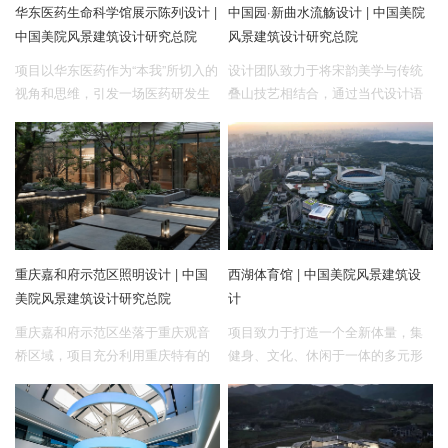
华东医药生命科学馆展示陈列设计 |
中国园·新曲水流觞设计 | 中国美院
中国美院风景建筑设计研究总院
风景建筑设计研究总院
项目以华东医药作为“本我”所切入的
设计团队致力于将宋韵美学与传统
视角和思维，引发一场医药研发生
叠山技艺相结合，通过当代设计语
产企业基于生命和自我关系平衡的
言呈现中国传统园林的精髓，挖掘
深刻思考，并由此严肃企业关乎“生
东方文化的深厚底蕴。
命”的社会责任与使命。
重庆嘉和府示范区照明设计 | 中国
西湖体育馆 | 中国美院风景建筑设
美院风景建筑设计研究总院
计
重庆嘉和府示范区坐落于重庆观音
项目致力于打造一个全新体量，集
桥区域，项目充分利用重庆特有的
健身、文化、休闲于一体的多元形
坡地地形建造。
态的“城市运动生活综合体”，