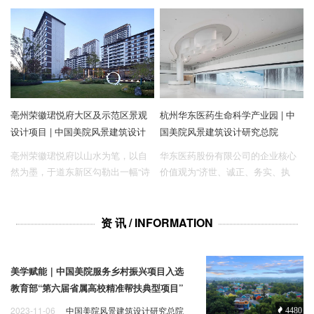
九华山地区一处高品质度假村。
街区。项目占地16公顷，其中景观
面积达9.3公顷。
亳州荣徽珺悦府大区及示范区景观
杭州华东医药生命科学产业园 | 中
设计项目 | 中国美院风景建筑设计
国美院风景建筑设计研究总院
研究总院
亳州荣徽珺悦府以山水为笔，以自
华东医药股份有限公司的企业核心
然为墨，于道东新区勾勒出一幅“诗
价值观为“济世、诚正、务实、执
意栖居”的生活画卷。这里不仅是居
着”，追溯其在中国传统文化中的根
所，更是一座融合生态美学与人文
源是“重道重术”，是“止于至善”，
关怀的山水社区，为亳州市民开
是“排斥虚妄”也是“上德不德”。其文
资 讯 / INFORMATION
启“与自然共生，与品质共鸣”的全新
化内涵的本质可归结为，万事万物
生活方式。
的本源在发展变化之中，受统一
的“道”的约束。而“道”依托的物质实
美学赋能｜中国美院服务乡村振兴项目入选
体，不论是儒家的“比德”，还是道家
教育部“第六届省属高校精准帮扶典型项目”
的“人的自然化”，都主张人与自然建
2023-11-06
中国美院风景建筑设计研究总院
4480