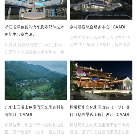
浙江省绿色智能汽车及零部件技术
余村游客综合服务中心 | CAADI
创新中心室内设计 |
余村游客综合服务中心项目作为“大
余村”景区配套实践项目，旨在满足
项目以“科技赋能空间”为核心目标，
游客服务功能的同时成为整个景区
在设计中深度融合多媒体科技，全
新的激活点和“两山”理念展示“窗
面展示园区内前沿高科技产品技
口”。
术。
九华山五溪山色度假区文宗古村花
柯桥历史文化街区改造（一期）项
海项目 | CAADI
目（场外景观工程）设计 | CAADI
项目位于九华山北部一处狭长山谷
柯桥历史文化街区坐落于绍兴市柯
里，设计范围约20公顷，旨在打造
桥区，是浙江省首批省级历史文化