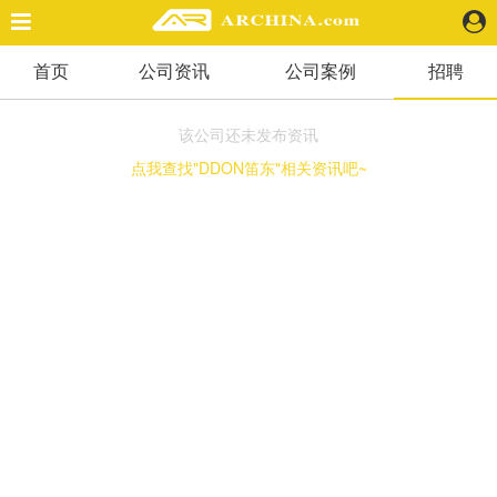
首页
公司资讯
公司案例
招聘
精选案例
建 筑
该公司还未发布资讯
景 观
点我查找"DDON笛东"相关资讯吧~
室 内
视 频
头条资讯
业 界
机 构
人 物
地 产
快速搜索