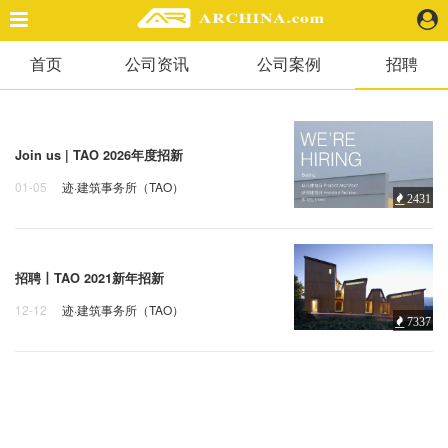
首页
公司资讯
公司案例
招聘
精选案例
建 筑
景 观
室 内
Join us | TAO 2026年度招新
视 频
01-05
迹·建筑事务所（TAO）
2431
迹·建筑事务所（TAO）
TAO
头条资讯
业 界
招聘丨TAO 2021新年招新
机 构
12-12
迹·建筑事务所（TAO）
7337
人 物
招聘
TAO
地 产
快速搜索