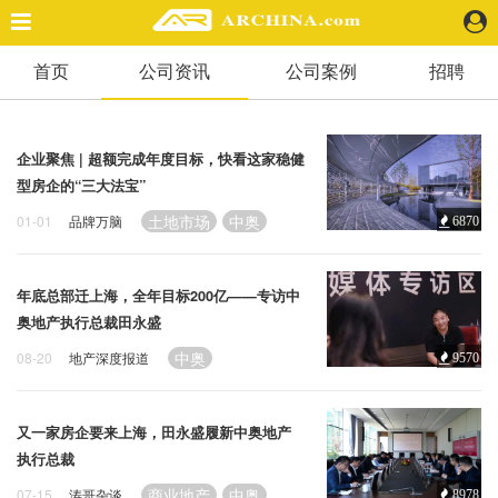
首页
公司资讯
公司案例
招聘
精选案例
建 筑
景 观
企业聚焦 | 超额完成年度目标，快看这家稳健
室 内
型房企的“三大法宝”
视 频
土地市场
中奥
01-01
品牌万脑
6870
头条资讯
年底总部迁上海，全年目标200亿——专访中
业 界
奥地产执行总裁田永盛
机 构
中奥
08-20
地产深度报道
9570
人 物
地 产
快速搜索
又一家房企要来上海，田永盛履新中奥地产
执行总裁
商业地产
中奥
07-15
涛哥杂谈
8978