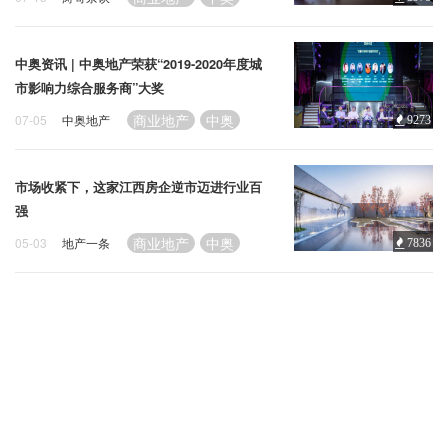
企业招聘
企业会员
中奥资讯 | 中奥地产荣获“2019-2020年度城
市影响力综合服务商”大奖
关于投稿
广告投放
商业地产
中奥
07-05
中奥地产
9273
关于我们
市场收紧下，这家江西房企逆市迈进行业百
联系我们
强
商业地产
中奥
05-03
地产一条
7836