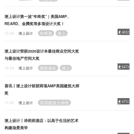
埂上设计第一波“年终奖” | 美国AMP、
REARD、金腾奖等多项设计大奖！
年终奖
埂上
4832
12-24
埂上设计
埂上设计荣获2020设计本最佳商业空间大奖
与最佳地产空间大奖
颁奖典礼
埂上
6473
12-24
埂上设计
喜讯丨埂上设计斩获两项AMP美国建筑大师
奖
美国建筑大师奖
4751
11-02
埂上设计
埂上设计丨诗莉莉酒店：以高于生活的艺术
构建场景美学