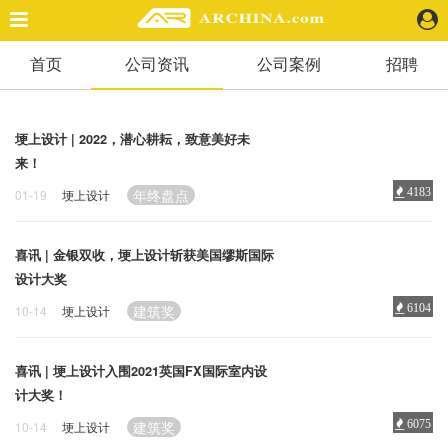
首页
公司资讯
公司案例
招聘
精选案例
建 筑
景 观
埂上设计 | 2022，潜心耕耘，致意美好未
室 内
来！
视 频
年终盘点
4183
01-19
埂上设计
头条资讯
喜讯 | 金银双收，埂上设计斩获美国缪斯国际
业 界
设计大奖
机 构
建筑奖
6104
10-14
埂上设计
人 物
地 产
喜讯 | 埂上设计入围2021英国FX国际室内设
快速搜索
计大奖！
建筑奖
6075
10-14
埂上设计