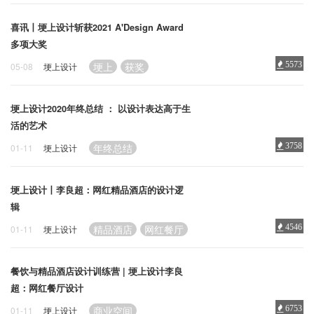
企业招聘
喜讯丨埂上设计斩获2021 A'Design Award
多项大奖
企业会员
关于投稿
埂上
获奖
5573
05-08
埂上设计
广告投放
埂上设计2020年终总结 ： 以设计表达高于生
活的艺术
关于我们
联系我们
年终总结
3758
01-11
埂上设计
埂上设计丨李良超：网红精品酒店的设计逻
辑
精品酒店
网红餐厅
4546
01-11
埂上设计
餐饮与精品酒店设计训练营 | 埂上设计李良
超：网红餐厅设计
商业空间
6753
01-11
埂上设计