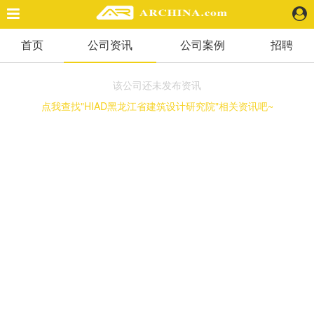
首页
公司资讯
公司案例
招聘
精选案例
建 筑
该公司还未发布资讯
景 观
点我查找"HIAD黑龙江省建筑设计研究院"相关资讯吧~
室 内
视 频
头条资讯
业 界
机 构
人 物
地 产
快速搜索