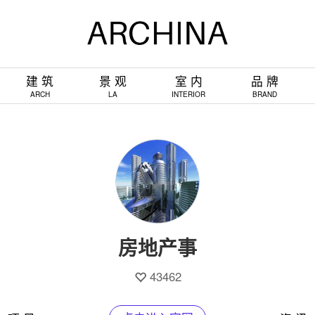
建 筑
景 观
室 内
品 牌
ARCH
LA
INTERIOR
BRAND
房地产事
43462