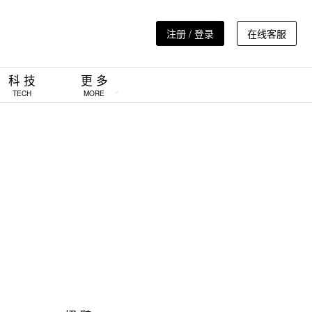
注册 / 登录
在线客服
科 技
更 多
TECH
MORE