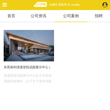
首页
公司资讯
公司案例
招聘
精选案例
建 筑
景 观
室 内
视 频
头条资讯
东莞保利清溪堂悦花园展示中心 |
业 界
机 构
清溪堂悦花园展示中心位于东莞清
人 物
溪镇松村地块，位于主干道东环路
上，距镇政府仅3.2km，生活设施配
地 产
套完备，自然资源丰富，兼享城市
快速搜索
生活的繁华与栖居自然的诗意。