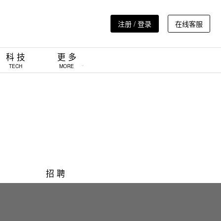
注册 / 登录
在线客服
科 技
更 多
TECH
MORE
招 聘