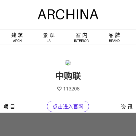
建 筑
景 观
室 内
品 牌
ARCH
LA
INTERIOR
BRAND
中购联
113206
项 目
点击进入官网
资 讯