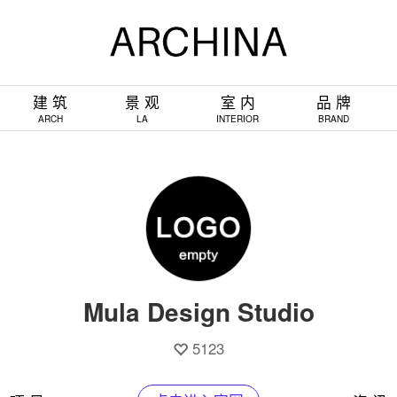
建 筑
景 观
室 内
品 牌
ARCH
LA
INTERIOR
BRAND
Mula Design Studio
5123