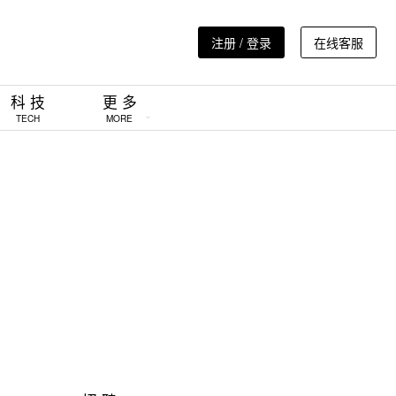
注册 / 登录
在线客服
科 技
更 多
TECH
MORE