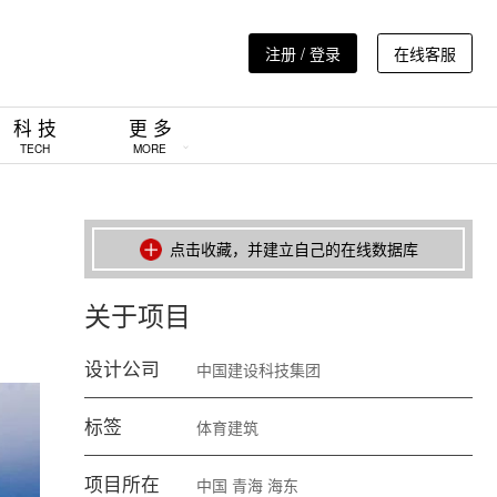
注册 / 登录
在线客服
科 技
更 多
TECH
MORE
点击收藏，并建立自己的在线数据库
关于项目
设计公司
中国建设科技集团
标签
体育建筑
项目所在
中国
青海
海东