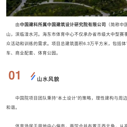
由
中国建科所属中国建筑设计研究院有限公司
（简称中
山，滨临湟水河。海东市体育中心不仅承办省市级大中型赛
众活动和训练的需求。项目总建筑面积6.3万平方米，包括体育
车、商业配套、体育公园。
01
山水风貌
中国院项目团队秉持“本土设计”的策略，理性建构与周
和谐。
体育场居于用地中心偏南，两馆合并布置于西北角，从高