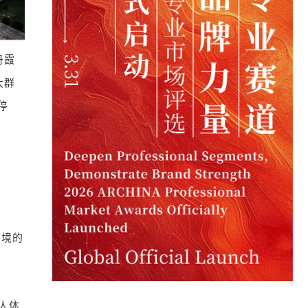
丹霞
大群
停
环境的
人体