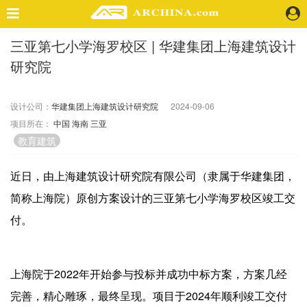
三亚第七小学海罗校区 | 华建集团上海建筑设计
精选案例
研究院
建 筑
景 观
室 内
设计公司：
华建集团上海建筑设计研究院
2024-09-06
项目所在：
中国
海南
三亚
视 频
教育建筑
头条资讯
近日，由上海建筑设计研究院有限公司（隶属于华建集团，
业 界
简称上海院）原创方案设计的三亚第七小学海罗校区竣工交
机 构
付。
人 物
地 产
快速搜索
上海院于2022年开始参与投标并成功中标方案，方案几经
完善，精心雕琢，最终呈现。项目于2024年顺利竣工交付