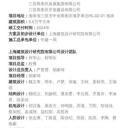
三亚商务区发展集团有限公司
三亚商务区开发建设有限公司
项目地址：
海南省三亚市中央商务区海罗单元HL-02-01 地块
建筑面积：
3.6万平方米
竣工交付时间：
2024年
方案及初步设计单位：
上海建筑设计研究院有限公司
施工总承包单位：
中建一局
上海建筑设计研究院有限公司设计团队
项目指导：
何学山、程明生
项目总监：
程隽
设计总负责人：
严赉赟、胡家琦
项目经理：
胡家琦
建筑设计：
魏立青、邓冬、卢梦、张璇、王轲、姜秋羽、王珈
瑶
结构设计：
顾绍义、刘扬明、潘东婴、李云燕、齐曼亦、李淑
君、徐圣佳
机电设计：
祁汉逸、唐杰方、仲鸣慎、乔潇、万阳、邬佳佳、
蔡加熙、袁成翔、寇红阳、高哲杰
人防设计：
张志勇、丁路遥、陈佳纪、田甜、阮奕、李陶、蔡
致豪