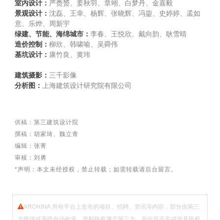
室内设计：
严赉赟、姜秋羽、章翊、白梦丹、金嘉毅
景观设计：
沈磊、王幸、杨辉、张晓辉、冯鋆、史婷婷、孟如
意、乐烨、周新宇
绿建、节能、海绵城市：
李春、王悦欣、戴向韵、耿雪晴
造价控制：
柳欣、韩啸喻、吴舜伟
基坑设计：
康竹良、黄玮
建筑摄影：
三千影像
分析图：
上海建筑设计研究院有限公司
供稿：第三建筑设计院
撰稿：胡家琦、魏立青
编辑：张菁
审核：刘勇
*声明：本文未经授权，禁止转载；如需转载请后台留言。
ARCHINA 所有平台上发布的项目、招聘、资讯等内容，部分由第三
方提供或系统自动收录。资料版权属于第三方，若信息不实或涉及版权