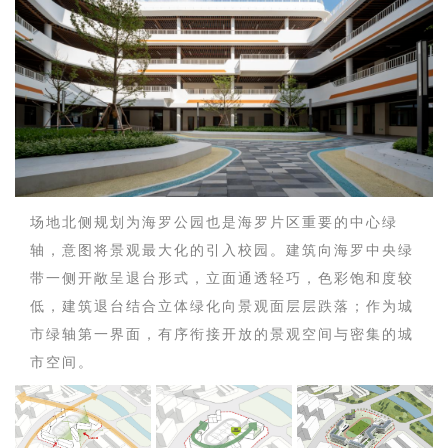
场地北侧规划为海罗公园也是海罗片区重要的中心绿
轴，意图将景观最大化的引入校园。建筑向海罗中央绿
带一侧开敞呈退台形式，立面通透轻巧，色彩饱和度较
低，建筑退台结合立体绿化向景观面层层跌落；作为城
市绿轴第一界面，有序衔接开放的景观空间与密集的城
市空间。