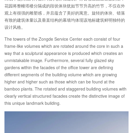
花园将整幢塔楼分隔成的段状体块犹如节节升高的竹节，不仅在外
观上有很强的雕塑感，并且蕴含了美好的寓意。旋转的体块、错落
有致的建筑体量以及垂直结构的幕墙均体现该地标建筑鲜明独特的
设计风格。
The towers of the Zongde Service Center each consist of four
frame-like volumes which are rotated around the core in such a
way that a sculptural appearance is produced which creates an
unmistakable image. Furthermore, several fully glazed sky
gardens within the facades of the office tower are defining
different segments of the building volume which are growing
higher and higher such as those which can be found at the
bamboo plants. The rotated and staggered building volumes with
clearly vertical structured facades create the distinctive image of
this unique landmark building.