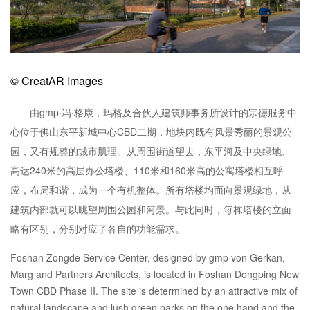
企业招聘
企业会员
关于投稿
© CreatAR Images
广告投放
由gmp·冯·格康，玛格及合伙人建筑师事务所设计的宗德服务中
关于我们
心位于佛山东平新城中心CBD二期，地块内既有风景秀丽的景观公
联系我们
园，又有规整的城市肌理。从周围街道望去，东平河及中央绿地、
高达240米的高层办公塔楼、110米和160米高的公寓塔楼相互呼
应，布局和谐，成为一个有机整体。所有塔楼均面向景观绿地，从
建筑内部就可以眺望周围公园和河景。与此同时，每栋塔楼的立面
略有区别，分别对应了各自的功能需求。
Foshan Zongde Service Center, designed by gmp von Gerkan,
Marg and Partners Architects, is located in Foshan Dongping New
Town CBD Phase II. The site is determined by an attractive mix of
natural landscape and lush green parks on the one hand and the