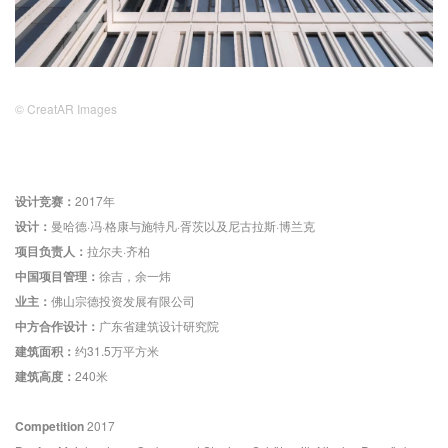
© CreatAR Images
设计竞赛：
2017年
设计：
曼哈德·冯·格康与施特凡·胥茨以及尼古拉斯·博兰克
项目负责人：
拉尔夫·齐柏
中国项目管理：
徐吉，余一炜
业主：
佛山宗德投资发展有限公司
中方合作设计：
广东省建筑设计研究院
建筑面积：
约31.5万平方米
建筑高度：
240米
Competition
2017