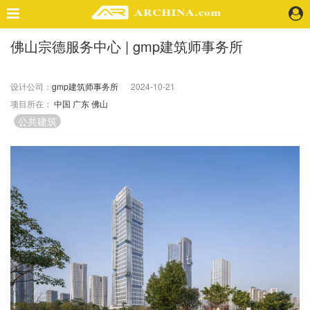
佛山宗德服务中心 | gmp建筑师事务所
精选案例
建 筑
设计公司：
gmp建筑师事务所
2024-10-21
景 观
项目所在：
中国
广东
佛山
室 内
公共建筑
视 频
头条资讯
业 界
机 构
人 物
地 产
快速搜索