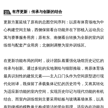
有序更新：传承与创新的结合
2.1
更新方案延续了原有的总图空间序列：以原有体育场地为中
心构建空间主轴，西侧保留看台功能并在下部植入运动员公
寓与赛事服务用房；原有东、南侧看台转换为全新的室内训
练馆与配套产业用房；北侧则调整为室外训练区。
在更新功能布局的同时，设计团队着重强化场馆历史记忆的
传承与创新。通过多轮的实地测绘与细部推敲，将原体育场
最具识别性的建筑元素——主入口门头作为空间原型进行现
代化转译，既保留了承载集体记忆的历史符号，又将其转化
为适应新功能的室内空间，实现历史印记与现代功能的有机
结合。而室内训练馆则主要采用铝板与玻璃幕墙体系，以具
有韵律感的模数单元构成简洁的竖向肌理，适应内在功能与