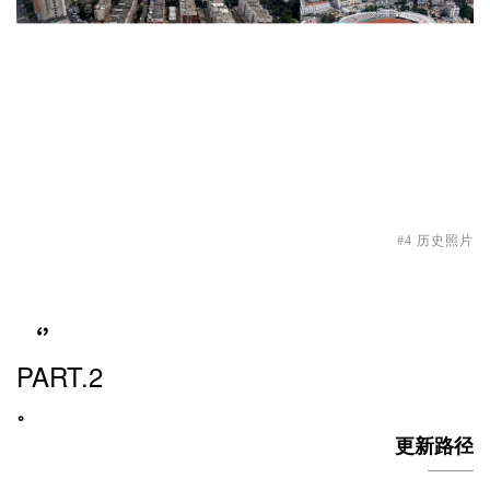
#4 历史照片
‘’
PART.2
。
更新路径