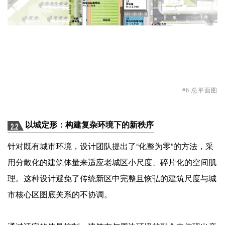
#6 总平面图
以城定形：构建复杂环境下的新秩序
2.2
针对既有城市环境，设计团队提出了“化整为零”的方法，采
用分散化的建筑体量来适应老城区小尺度、碎片化的空间肌
理。这种设计避免了传统新区中完整且恢弘的建筑尺度与城
市核心区图底关系的不协调。