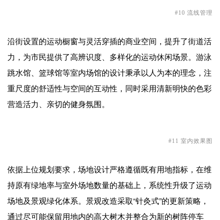
的体育产业集群。在功能配置上，场馆不仅包含游泳、跳
水、篮球、网球等传统体育功能，还可满足攀岩、棒垒球、
轮滑等青少年新兴运动需求。
基于功能分区与运营逻辑，场馆通过分时管理和独立流线的
设计，实现分时管理、内外分区，平衡对内专业训练与对外
公众开放的需求。
#10 流线管理
沿街设置的运动橱窗与灵活穿插的商业空间，提升了街道活
力，为市民提供了高辨识度、多样化的运动休闲场景。游泳
跳水馆、篮球馆等室内场馆的设计秉承以人为本的理念，注
重尺度的舒适性与空间的互动性，同时采用清新明快的色彩