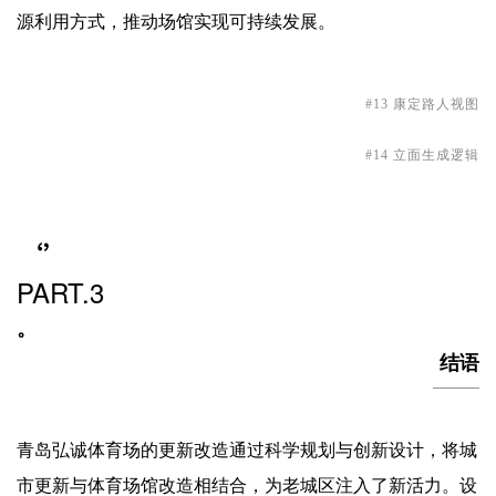
场馆立面采用统一的折板形式，依据外部朝向和内部功能需
求，灵活调整表皮的材质与通透效果。球类运动空间设置北
向自然采光，以间接采光避免炫光对运动的干扰；公区采用
南向自然采光，确保充足日照并展现良好的对外展示效果；
对于不需要采光的机房和室外设备区，则采用不同通透率的
铝板外墙进行遮挡。此外，在建筑与场地的改造过程中，结
合海绵城市理念与光伏发电技术，优化了雨水收集系统和能
源利用方式，推动场馆实现可持续发展。
#13 康定路人视图
#14 立面生成逻辑