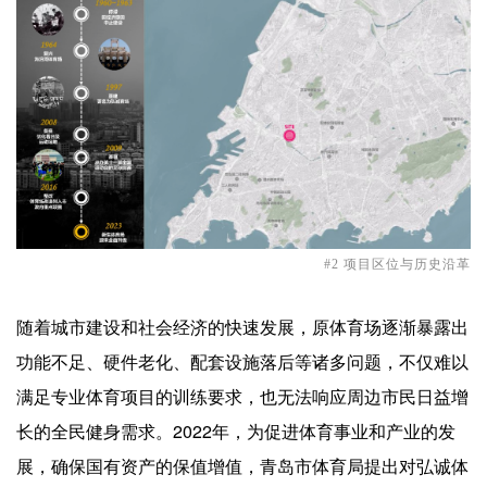
#2 项目区位与历史沿革
随着城市建设和社会经济的快速发展，原体育场逐渐暴露出
功能不足、硬件老化、配套设施落后等诸多问题，不仅难以
满足专业体育项目的训练要求，也无法响应周边市民日益增
长的全民健身需求。2022年，为促进体育事业和产业的发
展，确保国有资产的保值增值，青岛市体育局提出对弘诚体