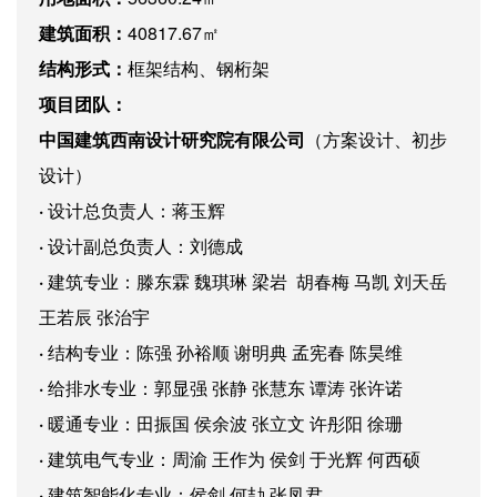
（刘德成 撰文）
项目地点：
山东青岛
设计时间：
2022年12月-2023年7月
建成时间：
2024年12月
业主单位：
青岛市北城发产业发展有限公司
设计单位：
中国建筑西南设计研究院有限公司
用地面积：
56360.24㎡
建筑面积：
40817.67㎡
结构形式：
框架结构、钢桁架
项目团队：
中国建筑西南设计研究院有限公司
（方案设计、初步
设计）
·
设计总负责人：蒋玉辉