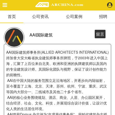
首页
公司资讯
公司案例
招聘
精选案例
建 筑
景 观
留言
AAI国际建筑
室 内
视 频
AAI国际建筑师事务所(ALLIED ARCHITECTS INTERNATIONAL)
持加拿大安大略省执业建筑师事务所牌照，于2003年进入中国上
海，汇聚了上百位来自北美、欧洲和亚洲的执牌建筑师以及国内
头条资讯
的专业建筑设计师。其国际化团队与视野，保证了设计创作能力
业 界
的前瞻性。
机 构
AAI在中国大陆的服务范围立足沿海地区，并逐步向内陆辐射，
人 物
至今覆盖了上海、北京、天津、苏州、杭州、宁波、重庆、武汉
地 产
等国内大部分一、二线城市及其他二十多个省市。
AAI的核心业务围绕规划、酒店、商业、人居、办公园区展开，
快速搜索
结合经济、社会、文化、科技，并展现综合设计价值，让设计优
化人类的生活居住环境。
AAI曾获Domus 杂志评为“年度最佳事务所”，获时代建筑杂志授