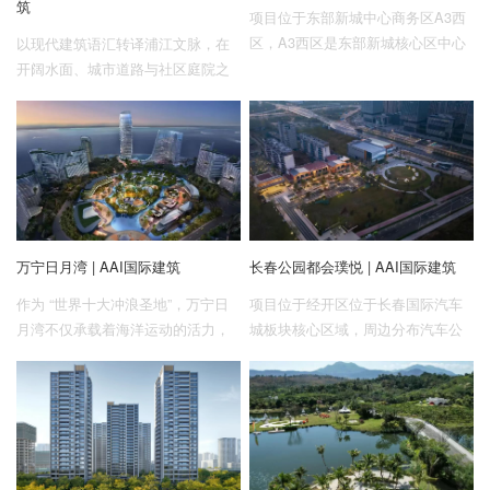
筑
项目位于东部新城中心商务区A3西
区，A3西区是东部新城核心区中心
以现代建筑语汇转译浦江文脉，在
商务区内最后一个开发区块。
开阔水面、城市道路与社区庭院之
间，建立一处面向当代生活的湖畔
居所。
万宁日月湾 | AAI国际建筑
长春公园都会璞悦 | AAI国际建筑
作为 “世界十大冲浪圣地”，万宁日
项目位于经开区位于长春国际汽车
月湾不仅承载着海洋运动的活力，
城板块核心区域，周边分布汽车公
更成为建筑设计与自然共生的试验
园，一汽总部，汽开管委会等重要
场。
城市节点。