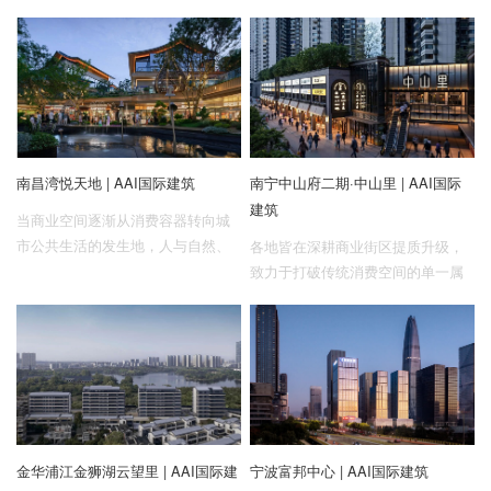
南昌湾悦天地 | AAI国际建筑
南宁中山府二期·中山里 | AAI国际
建筑
当商业空间逐渐从消费容器转向城
市公共生活的发生地，人与自然、
各地皆在深耕商业街区提质升级，
室内与室外、日常与目的性体验之
致力于打破传统消费空间的单一属
间，正在建立新的关系。
性，打造兼具多元化业态、在地化
文化、沉浸式体验、艺术性场景的
公共场域，构筑更多可供市民驻足
停留、交往互动、情感共鸣的社交
留白空间。
金华浦江金狮湖云望里 | AAI国际建
宁波富邦中心 | AAI国际建筑