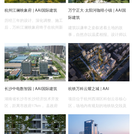
杭州江斓映象府 | AAI国际建筑
万宁正大·太阳河咖啡小镇 | AAI国
际建筑
历经三年的设计、深化调整、施工
后，万科江澜映象府终于在杭州新
建筑以谦卑之姿叙述着土地的故
城市核心国际滨，迎来了落地交
事，自然亦以温柔相报。设计师以
付，这也是我们继星潮映象后第二
轻灵的手法，最大限度地减少对坡
个映象系产品的落地交付项目。
地生态的侵扰，让建筑的形态仿佛
从地形中自然萌发：不仅在空间上
与周遭环境亲密对话，视觉上更如
大地生长之物般熨帖。
长沙中电数智园 | AAI国际建筑
杭铁万科云耀之城 | AAI
湖南省长沙市长沙经济技术开发
项目位于杭州西湖区科创云谷核心
区，距离市政府17km， 县政府
区，场地内有规划的地铁轨交段及
4km。基地区位条件优越，位于产
其地面站点，设计阶段因地制宜在
业发展的启动位置，项目有机会带
站点周边集合住宅、办公、社区商
动后续地块的产业升级能力。
业、公共配套等多元业态，采用
站、城、人一体化的TOD全盘化设