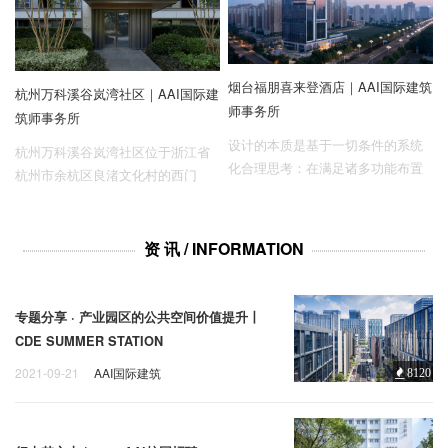
计
烟台福朋喜来登酒店｜AAI国际建筑
杭州万科溪谷岚湾社区｜AAI国际建
师事务所
筑师事务所
设计的本质是基于一切条件的系统
杭州万科溪谷岚湾社区位于浙江省
化合理思考：在满足诸多功能布置
杭州市余杭区良渚文化村的西门
的同时，充分考虑到建筑如何在不
户，毗邻未来科技城、云谷板块，
同视角下作为城市标志物与主要城
是整个良渚大板块的压轴收官之
市界面的片段，并将最主要的渤海
作。
资 讯 / INFORMATION
景观资源最大化利用。
专题分享 · 产业园区的公共空间价值提升丨
CDE SUMMER STATION
2021-09-21
AAI国际建筑
8120