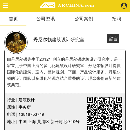
首页
公司资讯
公司案例
招聘
精选案例
建 筑
景 观
留言
丹尼尔顿建筑设计研究室
室 内
视 频
由丹尼尔顿先生于2012年创立的丹尼尔顿建筑设计研究室，是一
家立足于中国上海的多元化建筑设计研究室。丹尼尔顿设计提供
国际化的建筑、室内、整体规划、平面、产品设计服务。丹尼尔
头条资讯
顿的设计团队以多维化的观念结合重叠的设计理念来创造新的建
业 界
筑典范。
机 构
人 物
行业 | 建筑设计
地 产
属性 | 事务所
快速搜索
电话 | 13818753749
地址 | 中国 上海 黄浦区 新开河北路10号