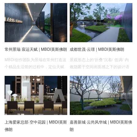
在传统的基础上突破创新。现代、
然兼具的现代居住景观，意境与精
中式、奢华三者统一，将传统的中
致共存的体验空间。以光影为主
式风格以现代的设计理念来重行组
题，直线构成的大小空间穿插组
装。在形式上我们摒弃传统中式的
合，赋予有限的空间无限的体验，
复杂繁冗，布局上采用了中式的移
感受鎏金时光的美好、空间优雅的
步易景，曲折迂回，小中见大的布
变幻。
局形式。结合现代工艺，对空间进
常州景瑞·宸运天赋 | MBDI英斯佛朗
成都世茂·云璟 | MBDI英斯佛朗
行再设计，打造中式美学空间。
MBDI创作团队为景瑞在常州打造这
景观形态上的“折叠”沉着/ 低调/ 内
个精品生活馆的过程中，定位天赋
敛隐匿于空间画面感之下的设计语
系作为景瑞的高端产品系，在设计
言，现代风格融合东方气质美学，
之初，我们就在思考，如何摆脱当
外在空间与内在情感相互融合，与
下固化的设计套路，在凸显品质感
自然对话，打造一种含蓄内敛的场
的同时，将温馨诗意的美好生活感
地气质。
受融入景观语言中。设计本着写意
不随意，简约不简单的设计初衷，
深耕当地文化的同时运用极简的现
上海爱家总部·空中花园 | MBDI英斯
嘉善新城·云尚风华城 | MBDI英斯佛
代设计手法，融合传统中式哲学，
佛朗
朗
打造出一个现代诗意的沉浸式景观
体验空间。