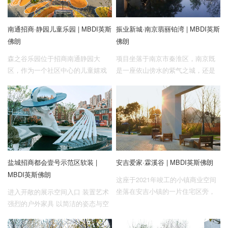
南通招商·静园儿童乐园 | MBDI英斯
振业新城·南京翡丽铂湾 | MBDI英斯
佛朗
佛朗
森之谷乐园位于招商南通静园大
项目坐落于南京市秦淮区，南京既
区，作为一个社区中心的儿童嬉戏
是一座依山傍水的紫气之城，还是
空间，设计师以“山谷”为题，借助社
名扬中外的“六朝古都、十朝都会”。
区里层次丰富的绿化景观，延续空
秦淮文化是金陵文化的精华，有“江
间景观的森居理念，希望能够赋予
南锦绣之邦，金陵风雅之薮”的美
儿童乐园以“自然、探索、灵动”的特
称，秦淮河边数千年的城市历史记
性，来释放孩子们那份纯真与无邪
忆、民间传统和风土人情处处都体
的心性，让他们在无拘无束的自然
现出世代秦淮人的生活情趣和文化
空间中感受童年时光。
传承。
盐城招商都会壹号示范区软装 |
安吉爱家·霖溪谷 | MBDI英斯佛朗
MBDI英斯佛朗
这座于2021年竣工的小镇商业空间
坐落在安吉小镇的一片住宅区旁，
进入开敞的展示空间入口 装置艺术
虽然周边植被密集，难以获得良好
强烈的户外家具 以简洁的姿态与空
的景观效果，视乎没有一个载体去
间相融 在场地的穿插与衔接之间 达
让周边的居民亲近、活动、休闲，
至一种轻松愉悦的平和