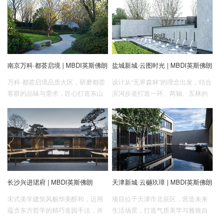
但正如概念“普性与个性共存”所述，
设计师在解决周边居民生活所需的
同时，想要成就一个逃离城市牢
笼，与田园和蓝天自处，同时又能
感受发展带来的生活便捷性与生活
南京万科·都荟启境 | MBDI英斯佛朗
盐城新城·云图时光 | MBDI英斯佛朗
的情趣。
万科·都荟启境品质大区，研磨都荟
设计从“无界森林”的理念出发，结合
客群的品味与需求，匠心打造东山
滨河步道打造一环、两轴、五林的
实景住宅，所见即所得，品质看得
生态社区。将森林的场景和诗意的
见。
空间相结合，打造出符合新时代人
居需求的森系生态氧吧，建造一座
人与自然和谐相处的天然城市森
林。
长沙兴进珺府 | MBDI英斯佛朗
天津新城·云樾玖璋 | MBDI英斯佛朗
宋式美学建筑风貌华美醇和，运用
项目位于天津市北辰区，营造未来
蕴含东方哲学的精巧造园手法，并
生活场景，打造气质美学与雅致自