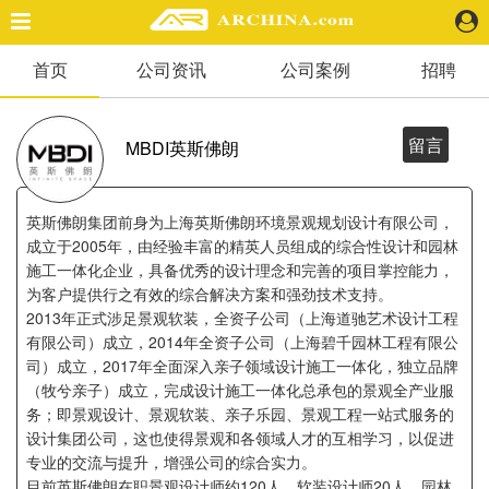
首页
公司资讯
公司案例
招聘
精选案例
建 筑
景 观
留言
MBDI英斯佛朗
室 内
视 频
英斯佛朗集团前身为上海英斯佛朗环境景观规划设计有限公司，
成立于2005年，由经验丰富的精英人员组成的综合性设计和园林
施工一体化企业，具备优秀的设计理念和完善的项目掌控能力，
头条资讯
为客户提供行之有效的综合解决方案和强劲技术支持。
业 界
2013年正式涉足景观软装，全资子公司（上海道驰艺术设计工程
机 构
有限公司）成立，2014年全资子公司（上海碧千园林工程有限公
人 物
司）成立，2017年全面深入亲子领域设计施工一体化，独立品牌
地 产
（牧兮亲子）成立，完成设计施工一体化总承包的景观全产业服
务；即景观设计、景观软装、亲子乐园、景观工程一站式服务的
快速搜索
设计集团公司，这也使得景观和各领域人才的互相学习，以促进
专业的交流与提升，增强公司的综合实力。
目前英斯佛朗在职景观设计师约120人，软装设计师20人，园林