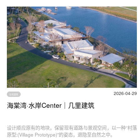
2026-04-29
住宅建筑
海棠湾·水岸Center｜几里建筑
设计顺应原有的地块，保留现有道路与景观空间，以一种“村落
原型:(Village Prototype)”的姿态，退隐至自然之中。