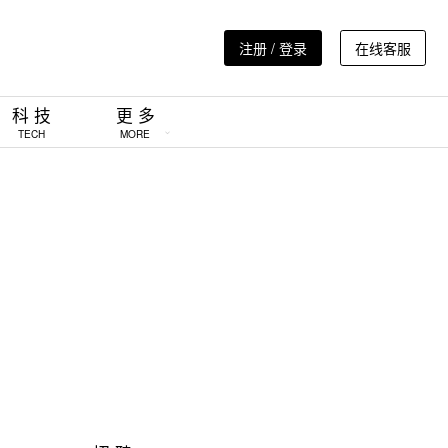
注册 / 登录
在线客服
科 技
更 多
TECH
MORE