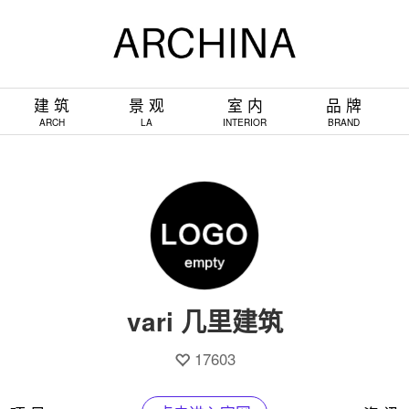
建 筑
景 观
室 内
品 牌
ARCH
LA
INTERIOR
BRAND
vari 几里建筑
17603