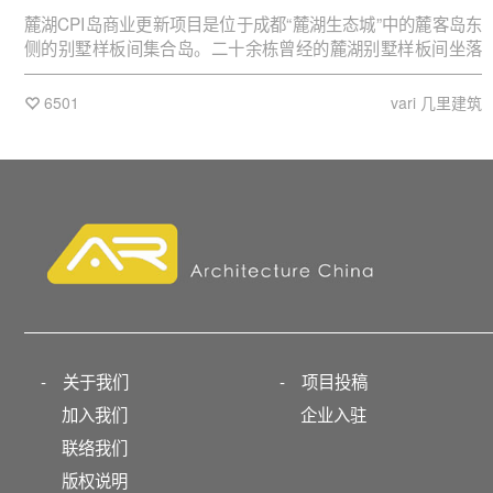
麓湖CPI岛商业更新项目是位于成都“麓湖生态城”中的麓客岛东
侧的别墅样板间集合岛。二十余栋曾经的麓湖别墅样板间坐落
于岛屿之上。CPI岛需要通过一次焕发活力的城市更新和商业迭
代来重置这些岛上闲置的老旧物业，激活水岸与人居及商业的
6501
vari 几里建筑
关联。
-
关于我们
-
项目投稿
加入我们
企业入驻
联络我们
版权说明