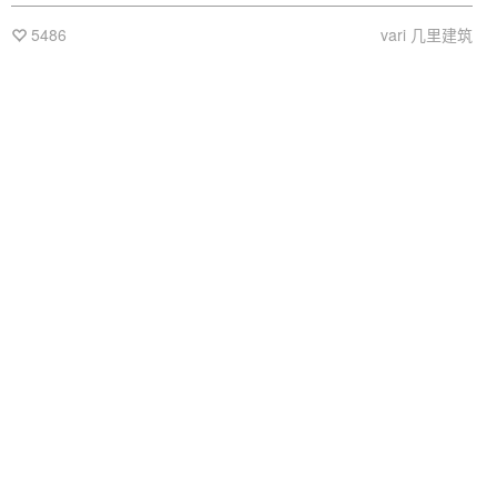
艺术中心分为两个部分，滨湖的展厅为新建，面向CPI岛内部的
书店为改造。
5486
vari 几里建筑