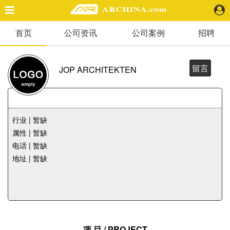
首页
公司资讯
公司案例
招聘
精选案例
建 筑
景 观
留言
JOP ARCHITEKTEN
室 内
视 频
行业 | 暂缺
头条资讯
属性 | 暂缺
业 界
电话 | 暂缺
机 构
地址 | 暂缺
人 物
地 产
快速搜索
项 目 / PROJECT