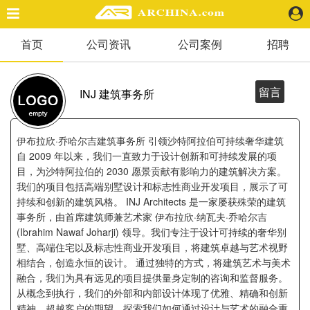
首页
公司资讯
公司案例
招聘
精选案例
建 筑
景 观
留言
INJ 建筑事务所
室 内
视 频
伊布拉欣·乔哈尔吉建筑事务所 引领沙特阿拉伯可持续奢华建筑
自 2009 年以来，我们一直致力于设计创新和可持续发展的项
目，为沙特阿拉伯的 2030 愿景贡献有影响力的建筑解决方案。
头条资讯
我们的项目包括高端别墅设计和标志性商业开发项目，展示了可
业 界
持续和创新的建筑风格。 INJ Architects 是一家屡获殊荣的建筑
机 构
事务所，由首席建筑师兼艺术家 伊布拉欣·纳瓦夫·乔哈尔吉
人 物
(Ibrahim Nawaf Joharji) 领导。我们专注于设计可持续的奢华别
地 产
墅、高端住宅以及标志性商业开发项目，将建筑卓越与艺术视野
相结合，创造永恒的设计。 通过独特的方式，将建筑艺术与美术
快速搜索
融合，我们为具有远见的项目提供量身定制的咨询和监督服务。
从概念到执行，我们的外部和内部设计体现了优雅、精确和创新
精神，超越客户的期望。探索我们如何通过设计与艺术的融合重