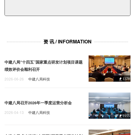
企业招聘
企业会员
关于投稿
广告投放
资 讯 / INFORMATION
关于我们
中建八局“十四五”国家重点研发计划项目课题
联系我们
绩效评价会顺利召开
2026-06-26
中建八局科技
1378
中建八局召开2026年一季度运营分析会
2026-04-13
中建八局科技
1955