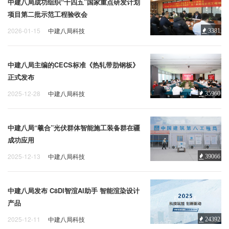
中建八局成功组织“十四五”国家重点研发计划
项目第二批示范工程验收会
2026-01-15
中建八局科技
3381
中建八局主编的CECS标准《热轧带肋钢板》
正式发布
2025-12-28
中建八局科技
35960
中建八局“羲合”光伏群体智能施工装备群在疆
成功应用
2025-12-13
中建八局科技
39066
中建八局发布 C8DI智渲AI助手 智能渲染设计
产品
2025-12-11
中建八局科技
24392