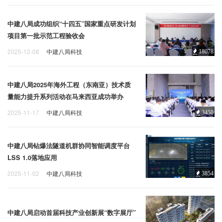
中建八局成功组织“十四五”国家重点研发计划
项目第一批示范工程验收会
2025-12-08
中建八局科技
18078
中建八局2025年海外工程（东南亚）技术质
量能力提升系列活动在马来西亚成功举办
2025-11-17
中建八局科技
3450
中建八局钻爆法隧道机群协同智能调度平台
LSS 1.0落地应用
2025-11-02
中建八局科技
3854
中建八局启动首届科技产业创新展“数字展厅”