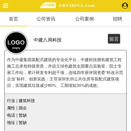
首页
公司资讯
公司案例
招聘
精选案例
建 筑
景 观
留言
中建八局科技
室 内
视 频
作为中建集团装配式建筑的专业化平台，中建科技拥有建筑工程
施工总承包特级资质，并设立绿色建筑全国重点实验室、院士专
家工作站，累计研发专利超千项，连续四年获评国资委“科改示范
头条资讯
企业”标杆。创新实践：主导深圳长圳公共住房等装配式建筑项
业 界
目，实现建筑垃圾减少80%、工期缩短30%的成效。
机 构
人 物
行业 | 建筑科技
地 产
属性 | 国企
快速搜索
电话 | 暂缺
地址 | 暂缺