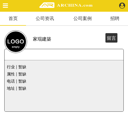
首页
公司资讯
公司案例
招聘
精选案例
建 筑
景 观
留言
家琨建築
室 内
视 频
行业 | 暂缺
头条资讯
属性 | 暂缺
业 界
电话 | 暂缺
机 构
地址 | 暂缺
人 物
地 产
快速搜索