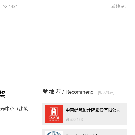
民俗文化，创造具有闽南文化印记的旅居养老社区，不仅是完
4421
骏地设计
成功能性的需求，而是享受生活的一种方式，对侨胞而言更是
一种回家的感觉。
推 荐 / Recommend
奖
[加入推荐]
乐养中心（建筑
中南建筑设计院股份有限公司
522433