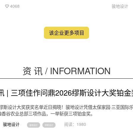
得尤为重要。爱博一村垃圾箱房改造项目，旨在通过提升居民
4068
骏地设计
的环保意识和参与感，实现垃圾的有效回收和处理，同时践行
双碳理念，建设可持续发展的社区环境。
该企业更多项目
资 讯 / INFORMATION
讯 | 三项佳作问鼎2026缪斯设计大奖铂金
美国缪斯设计大奖获奖名单近日揭晓！骏地设计凭借太保家园·三亚国际
柚香谷农业总部三项作品，一举斩获三项铂金奖。
骏地设计
阅读：1980
骏地设计
缪斯设计