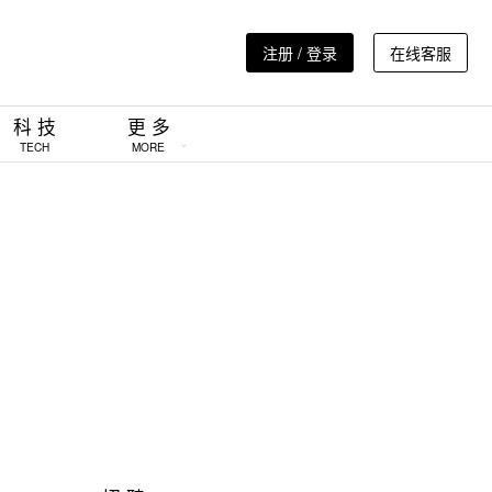
注册 / 登录
在线客服
科 技
更 多
TECH
MORE