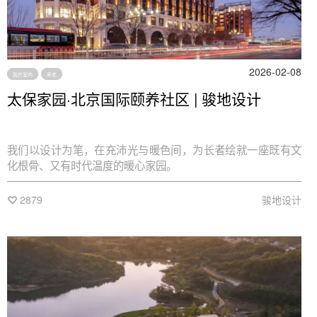
2026-02-08
医疗室内
养老
太保家园·北京国际颐养社区 | 骏地设计
我们以设计为笔，在充沛光与暖色间，为长者绘就一座既有文
化根骨、又有时代温度的暖心家园。
2879
骏地设计