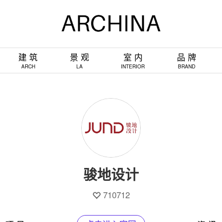
建 筑
景 观
室 内
品 牌
ARCH
LA
INTERIOR
BRAND
骏地设计
710712