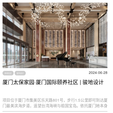
2024-06-28
养老社区
室内设计
厦门太保家园·厦门国际颐养社区 | 骏地设计
项目位于厦门市集美区乐天路801号，步行1.5公里即可到达厦
门最美滨海步道，遥望台湾海峡与祖国宝岛。依托厦门她本身
那无须赘述的松弛感、独特的海滨南洋建筑，丰富的闽南非遗