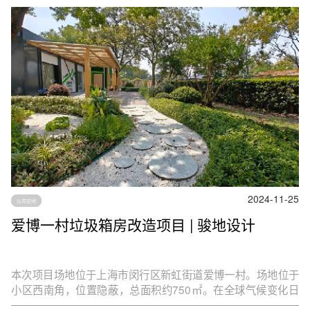
2024-11-25
公共空间
爱博一村垃圾箱房改造项目 | 骏地设计
本次项目场地位于上海市闵行区新虹街道爱博一村。场地位于
小区西南角，位置隐蔽，总面积约750㎡。在全球气候变化日
益严重的背景下，推动社区的双碳（碳中和和碳减排）建设显