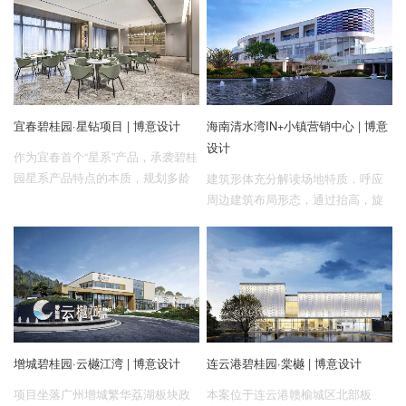
20000㎡商业综合体，将协同碧桂园
总部、博智林机器人谷助推城市产
业发展。
宜春碧桂园·星钻项目 | 博意设计
海南清水湾IN+小镇营销中心 | 博意
设计
作为宜春首个“星系”产品，承袭碧桂
园星系产品特点的本质，规划多龄
建筑形体充分解读场地特质，呼应
社区配套，以情景化功能、共享共
周边建筑布局形态，通过抬高，旋
生配套、精细化细节为核心要素，
转，拉升等手法，进行理性推导，
让空间赋予更多的功能性，形成多
最终生成适合建筑展示并有利于城
龄段多元社交主场。引导人与空间
市边界形态的菱形体量。
亲密互动，构筑家庭的欢乐时光。
坚持创新，打造地区性标杆社区。
增城碧桂园·云樾江湾 | 博意设计
连云港碧桂园·棠樾 | 博意设计
项目坐落广州增城繁华荔湖板块政
本案位于连云港赣榆城区北部板