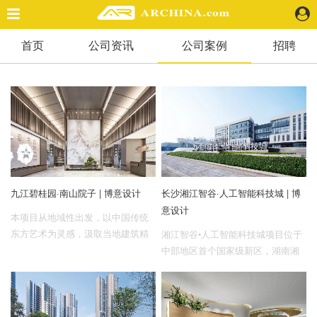
首页
公司资讯
公司案例
招聘
精选案例
建 筑
景 观
室 内
视 频
头条资讯
九江碧桂园·南山院子 | 博意设计
长沙湘江智谷·人工智能科技城 | 博
业 界
意设计
机 构
本项目从地域性出发，以中国传统
人 物
东方艺术为灵感，汲取当地建筑精
湘江智谷•人工智能科技城项目位于
髓与人文特色，力图将闲适城市、
中部地区首个国家级新区，湖南湘
地 产
悠久文化融入空间中，促使九江成
江新区核心——长沙岳麓高新区。
快速搜索
为一座现代感与东方韵味并存的城
项目总占地面积约15平方公里，总
市，以打造出一座优雅，闲适，富
投资约500亿 元，分三期，15年滚
含人文意境的艺术空间。
动式开发，其中一期规划约2.4平方