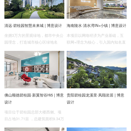
企业招聘
公里，投资约100亿元， 拟建设创
智中心、AI研发商务基地、AI智能
企业会员
教育基地、活力商业区、人才公寓
清远·碧桂园智慧未来城 | 博意设计
海南陵水·清水湾IN+小镇 | 博意设计
等配套。
关于投稿
广告投放
坐拥3万方的景观绿地，都市中央公
本项目以网络经济为产业基础，互
园理念，打造城市核心区绿地名
联网+理念为核心，引入国内知名直
片。
播品牌，在户内外创造多种类型直
关于我们
播场地，多点开播，开启海南首个
联系我们
国际化直播生态艺术园区。周边的
景观资源、配套相对完善，提升陵
水的旅游形象，凸显自身特色，打
造具有陵水特色的度假区。
佛山顺德碧桂园·新翼智谷Hi5 | 博意
贵阳碧桂园龙溪里·凤颐岩居 | 博意
设计
设计
项目位于碧桂园总部大楼西侧。项
目占地31.71亩 ，总建筑面积9.34万
㎡，规划50-120㎡灵动办公资产及