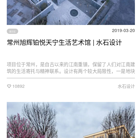
2019-03-20
展示区
常州旭辉铂悦天宁生活艺术馆 | 水石设计
项目位于常州，是自古以来的江南重镇，保留了人们对江南建
筑的生活寄托与精神联系。设计有两个较大局限性，一是地块
位于高层组团密集社区内，用地局限；二是前期需要完成销售
中心的功能，后续要转为社区中心。带着这两个限制，设计师
10892
水石设计
对建筑与场地的关系进行了再思考，决定从“江南式栖居”出发，
打造展示区设计。