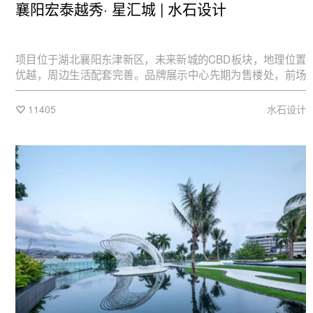
襄阳宏泰越秀· 星汇城 | 水石设计
项目位于湖北襄阳东津新区，未来新城的CBD板块，地理位置
优越，周边生活配套完善。品牌展示中心先期为售楼处，前场
为开放广场和景观共享的场所，后期将作为商业运营和城市展
览馆，为市民开放。
11405
水石设计