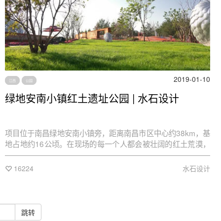
2019-01-10
江西
公园
绿地安南小镇红土遗址公园 | 水石设计
项目位于南昌绿地安南小镇旁，距离南昌市区中心约38km，基
地占地约16公顷。在现场的每一个人都会被壮阔的红土荒漠，
成片的荒草，大片的马尾松林所吸引。在红土大地的地表下，
是这片红土的地质构造和背后的地质学意义。
16224
水石设计
跳转