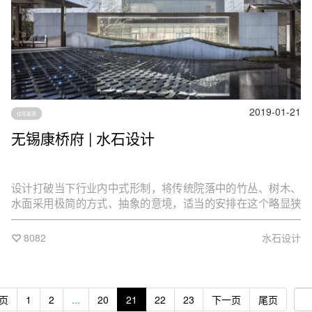
2019-01-21
住宅景观
无锡康桥府 | 水石设计
设计打破当下行业内中式形制，将传统院落中的竹丛、树木、
水面采用极简的方式、抽象的意境，适当的安排在这个略显狭
长的庭院内。建筑取意于传统建筑中竖向花格门的形制，抽象
提炼成竖向疏密相间的格栅元素，材质以银灰色铝合金象征江
8082
水石设计
南粉墙。
页
1
2
...
20
21
22
23
下一页
尾页