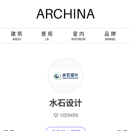
建 筑
景 观
室 内
品 牌
ARCH
LA
INTERIOR
BRAND
水石设计
1655459