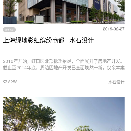
2019-02-27
城市更新
上海绿地彩虹缤纷商都 | 水石设计
2010年开始，虹口区北部拆迁殆尽，全面展开了房地产开发。
截止至2014年底，周边因地产开发已全面焕然一新，仅余本案
保留了唯一原上海第二纺织机械厂的长条形厂房。现状保留了
原有大厂房沿街的第一跨，厂房结构为门式混凝土桁架。沿街
8258
水石设计
保留原有厂房外立面，剥开外饰面粉刷层，内里为保存完好的
红色粘土砖。