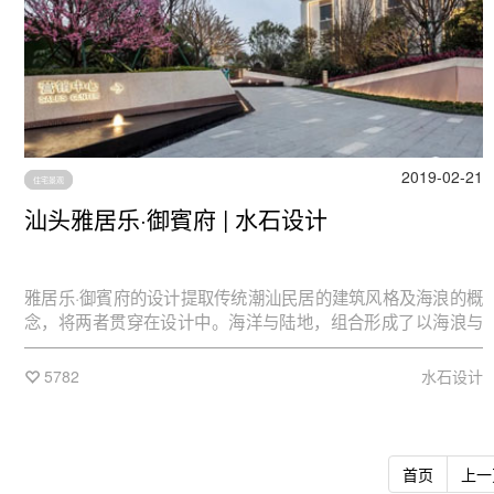
2019-02-21
住宅景观
汕头雅居乐·御賓府 | 水石设计
雅居乐·御賓府的设计提取传统潮汕民居的建筑风格及海浪的概
念，将两者贯穿在设计中。海洋与陆地，组合形成了以海浪与
绿洲为设计重点的空间，在感受海水的波浪与葱郁绿洲之间，
营造绿岛中的“家”。采用现代语言描绘自然气韵，加之曲折现代
5782
水石设计
的设计风格与简洁围合的表现手法，在相互穿插渗透的空间形
态中营造自然的氛围与人文关怀，构建精致、现代、宜居的居
住环境。
首页
上一