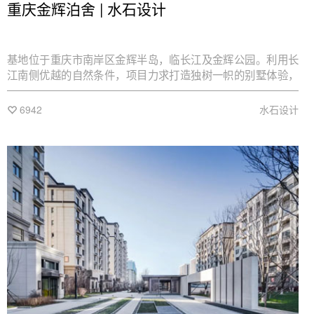
重庆金辉泊舍 | 水石设计
基地位于重庆市南岸区金辉半岛，临长江及金辉公园。利用长
江南侧优越的自然条件，项目力求打造独树一帜的别墅体验，
强调与自然的和谐共生，意在打造山水宜居新格局，将生活融
入景观。
6942
水石设计