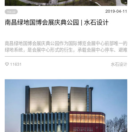
2019-04-11
市政公园
南昌绿地国博会展庆典公园 | 水石设计
南昌绿地国博会展庆典公园作为国际博览会展中心前部唯一的
绿地系统，是会展中心形式的衍生，承载会展中心停车、避难
以及会展疏散等功能服务，为会展中心各类大型活动的成功举
办提供了强有力的基础保障。
11631
水石设计