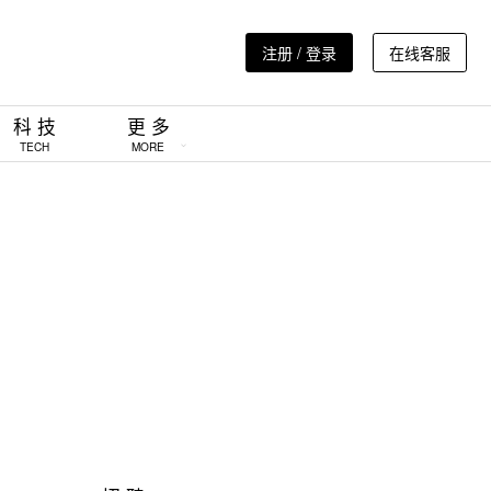
注册 / 登录
在线客服
科 技
更 多
TECH
MORE