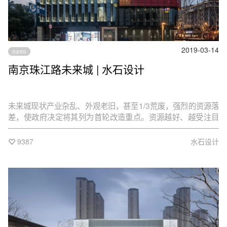
2019-03-14
改造项目
南京珠江路未来城 | 水石设计
未来城现状产业杂乱、外观老旧，甚至1/3荒废，强烈的资源落
差，使政府决定将其列为首轮改造重点。资源越好、越受注目
的项目，往往设计难度越高，高关注度下各方条件的谨慎权
衡，而改造项目因旧建筑条件的诸多不确定性，设计更需要精
9387
水石设计
力。然而，未来城改造最大的难度，却来自时间。由于被5月
20日的江苏省发展大会选为观摩案例，从项目启动，到样板段
施工完成的时间仅59天。