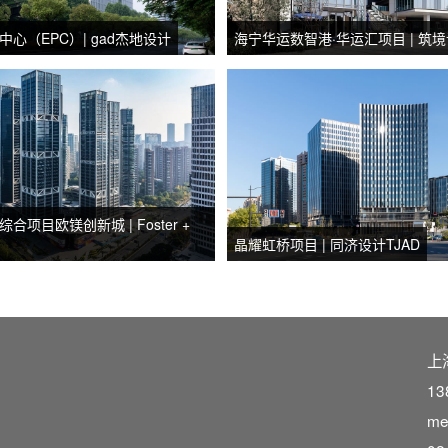
心（EPC）| gad杰地设计
海宁华运数智港·华运汇项目 | 筑
项目欧镁创新城 | Foster +
晶耀虹桥项目 | 同济设计TJAD
上
13
me