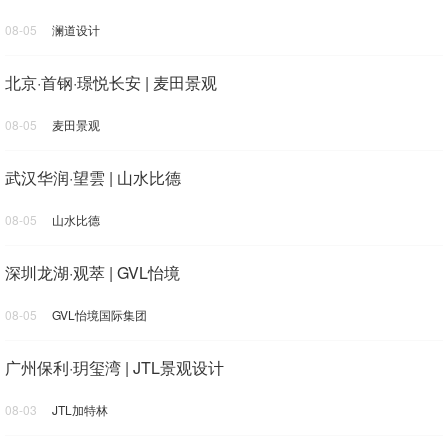
08-05
澜道设计
北京·首钢·璟悦长安 | 麦田景观
08-05
麦田景观
武汉华润·望雲 | 山水比德
08-05
山水比德
深圳龙湖·观萃 | GVL怡境
08-05
GVL怡境国际集团
广州保利·玥玺湾 | JTL景观设计
08-03
JTL加特林