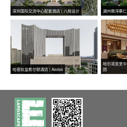
深圳国际交流中心配套酒店 | 八局设计
湖州南浔慕仁荃
哈尔滨道里中
哈密玖玺希尔顿酒店 | Aedas
团