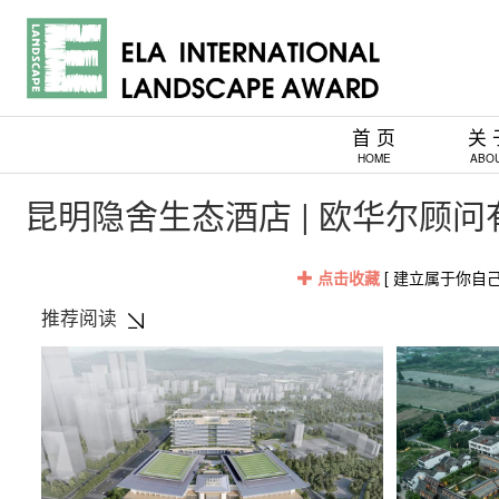
首 页
关 
HOME
ABO
昆明隐舍生态酒店 | 欧华尔顾
点击收藏
[ 建立属于你自
推荐阅读