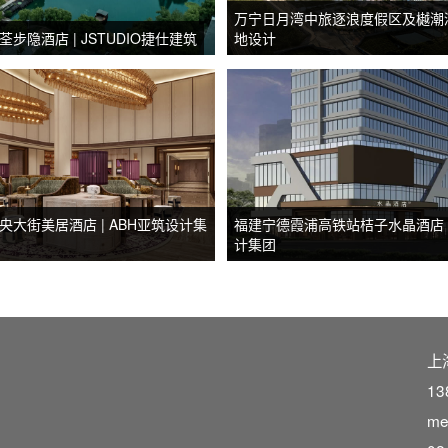
万宁日月湾中旅逐浪度假区及樾潮酒店
步隐酒店 | JSTUDIO捷仕建筑
地设计
央大街美居酒店 | ABH亚筑设计集
福建宁德霞浦高铁站桔子水晶酒店 |
计集团
上
13
me