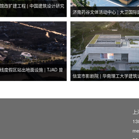
馆改扩建工程 | 中国建筑设计研究
济南药谷文体活动中心 | 大卫国际
度假区站出地面设施 | TJAD 曾
信宜市影剧院 | 华南理工大学建
上
13
me