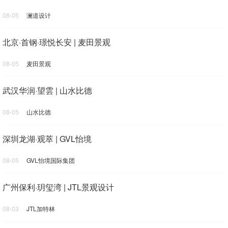
08-05
澜道设计
北京·首钢·璟悦长安 | 麦田景观
08-05
麦田景观
武汉华润·望雲 | 山水比德
08-05
山水比德
深圳龙湖·观萃 | GVL怡境
08-05
GVL怡境国际集团
广州保利·玥玺湾 | JTL景观设计
08-03
JTL加特林