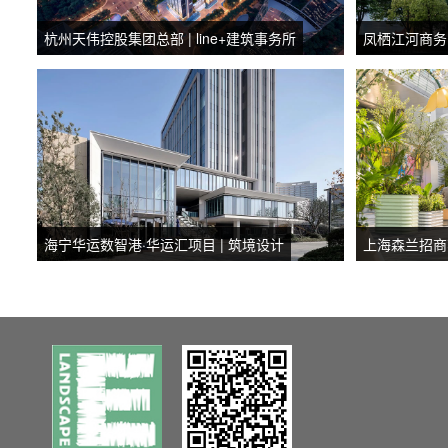
杭州天伟控股集团总部 | line+建筑事务所
凤栖江河商务中
海宁华运数智港·华运汇项目 | 筑境设计
上海森兰招商花