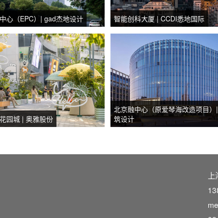
心（EPC）| gad杰地设计
智能创科大厦 | CCDI悉地国际
北京融中心（原爱琴海改造项目）|
园城 | 奥雅股份
筑设计
上
13
me