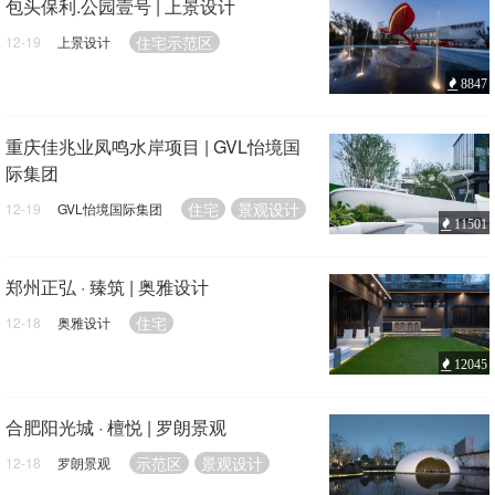
包头保利.公园壹号 | 上景设计
住宅示范区
12-19
上景设计
8847
重庆佳兆业凤鸣水岸项目 | GVL怡境国
际集团
住宅
景观设计
12-19
GVL怡境国际集团
11501
郑州正弘 · 臻筑 | 奥雅设计
住宅
12-18
奥雅设计
12045
合肥阳光城 · 檀悦 | 罗朗景观
示范区
景观设计
12-18
罗朗景观