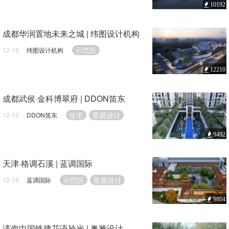
10192
成都华润置地未来之城 | 纬图设计机构
示范区
12-16
纬图设计机构
12210
成都武侯·金科博翠府 | DDON笛东
住宅
景观设计
12-16
DDON笛东
9492
天津·格调石溪 | 蓝调国际
示范区
景观设计
12-16
蓝调国际
9804
济南中国铁建花语拾光 | 奥雅设计