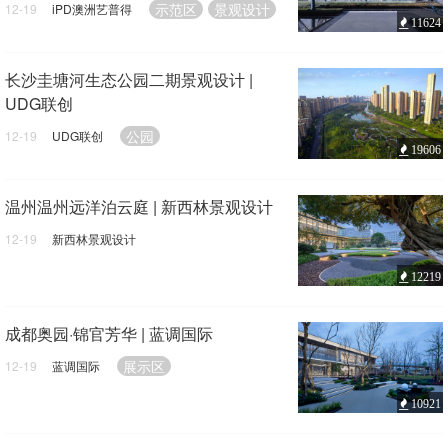
示范区
景观设计
12-19
iPD澳洲艺普得
11624
长沙圭塘河生态公园二期景观设计 |
UDG联创
公园
12-19
UDG联创
19606
温州温州远洋泊云庭 | 新西林景观设计
12-19
新西林景观设计
展示区
景观设计
12219
成都奥园·锦官芳华 | 蓝调国际
展示区
12-19
蓝调国际
10921