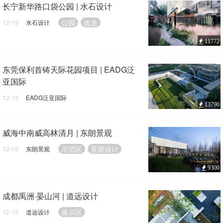
长宁新华路口袋公园 | 水石设计
公园
改造
12-19
水石设计
11772
东莞保利首铸天际花园项目 | EADG泛
亚国际
12-19
EADG泛亚国际
13790
公共空间
景观设计
威海中南威高林清月 | 东朗景观
示范区
景观设计
12-19
东朗景观
9300
成都禹洲·晏山河 | 道远设计
展示区
12-19
道远设计