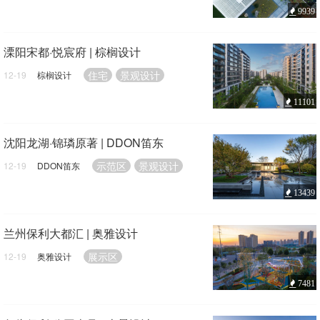
9939
溧阳宋都·悦宸府 | 棕榈设计
住宅
景观设计
12-19
棕榈设计
11101
沈阳龙湖·锦璘原著 | DDON笛东
示范区
景观设计
12-19
DDON笛东
13439
兰州保利大都汇 | 奥雅设计
展示区
12-19
奥雅设计
7481