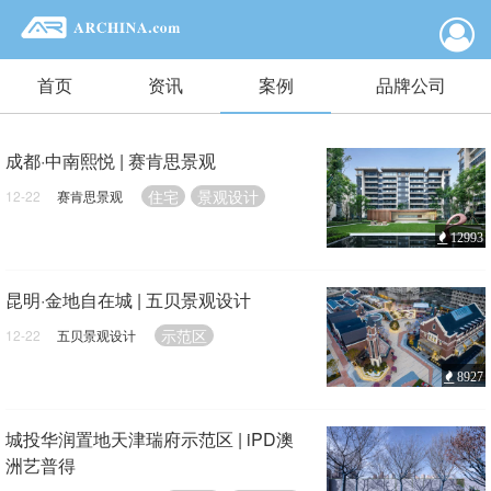
首页
资讯
案例
品牌公司
成都·中南熙悦 | 赛肯思景观
住宅
景观设计
12-22
赛肯思景观
12993
昆明·金地自在城 | 五贝景观设计
示范区
12-22
五贝景观设计
8927
城投华润置地天津瑞府示范区 | iPD澳
洲艺普得