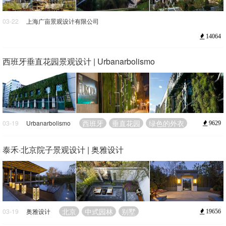
03-22
上海广亩景观设计有限公司
福州
陡立的崖壁
新亚洲的建筑风格
14064
西班牙垂直花园景观设计 | Urbanarbolismo
西班牙
垂直花园
绿色的外衣
03-19
Urbanarbolismo
9629
泰禾·北京院子景观设计 | 奥雅设计
北京
中式园林
别墅
03-19
奥雅设计
19656