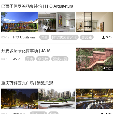
巴西圣保罗涂鸦集装箱 | H²O Arquitetura
巴西
雕塑式装置艺术
集装箱
03-19
H²O Arquitetura
7475
丹麦多层绿化停车场 | JAJA
丹麦
绿化墙
景观花园
03-19
JAJA
7926
重庆万科西九广场 | 澳派景观
03-19
澳派景观