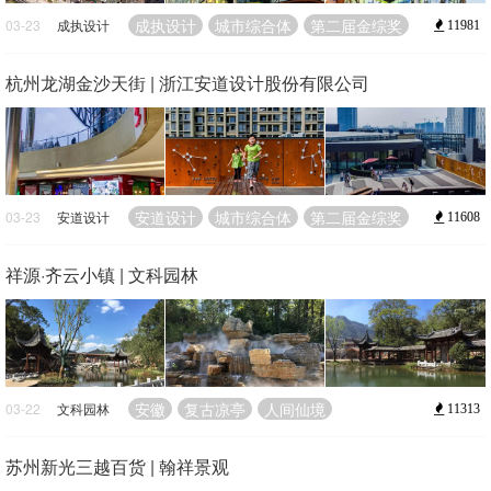
成执设计
城市综合体
第二届金综奖
03-23
成执设计
11981
杭州龙湖金沙天街 | 浙江安道设计股份有限公司
安道设计
城市综合体
第二届金综奖
03-23
安道设计
11608
祥源·齐云小镇 | 文科园林
安徽
复古凉亭
人间仙境
03-22
文科园林
11313
苏州新光三越百货 | 翰祥景观