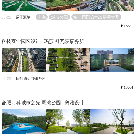
上海
城市公园
第一届ELA生态景观大奖
03-22
易亚源境
16381
科技商业园区设计 | 玛莎·舒瓦茨事务所
03-22
玛莎·舒瓦茨事务所
北京
商业园区
第一届ELA生态景观大奖
13064
合肥万科城市之光·周湾公园 | 奥雅设计