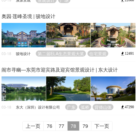
景观设计
广场
22088
奥园·莲峰圣境 | 骏地设计
第二届ELA生态景观大奖
住宅景观
03-18
骏地设计
12491
闹市寻幽—东莞市迎宾路及迎宾馆景观设计 | 东大设计
广东
弧桥
背倚山体
03-18
东大（深圳）设计有限公司
47290
上一页
76
77
78
79
下一页