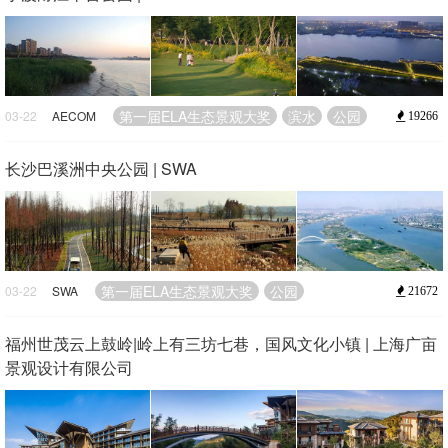
第一届ELA生态景观大奖
滨水
公园
03-22
AECOM
19266
长沙巴溪洲中央公园 | SWA
第一届ELA生态景观大奖
公园
03-22
SWA
21672
福州世茂云上鼓岭|岭上有三坊七巷，国风文化小镇 | 上海广亩
景观设计有限公司