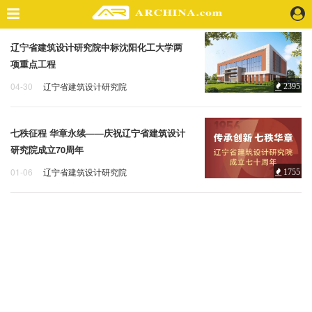
辽宁省建筑设计研究院中标沈阳化工大学两
精选案例
项重点工程
建 筑
04-30
辽宁省建筑设计研究院
2395
景 观
辽宁省建筑设计研究院
室 内
视 频
七秩征程 华章永续——庆祝辽宁省建筑设计
研究院成立70周年
头条资讯
01-06
辽宁省建筑设计研究院
1755
辽宁省建筑设计研究院
70周年
业 界
机 构
人 物
地 产
快速搜索