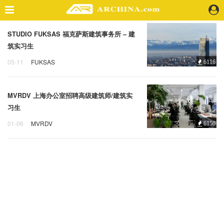
STUDIO FUKSAS 福克萨斯建筑事务所 – 建
精选案例
筑实习生
建 筑
05-11
FUKSAS
6116
景 观
STUDIO FUKSAS
室 内
福克萨斯建筑事务所
建筑实习生
视 频
MVRDV 上海办公室招聘高级建筑师/建筑实
习生
头条资讯
01-06
MVRDV
6150
MVRDV
招聘
高级建筑师
业 界
机 构
人 物
地 产
快速搜索