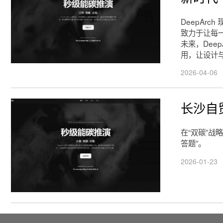
​DeepAr
致力于让每
未来，Dee
用，让设计
2026-04-06
长沙自
在“双碳”战
答题”。
2026-01-23