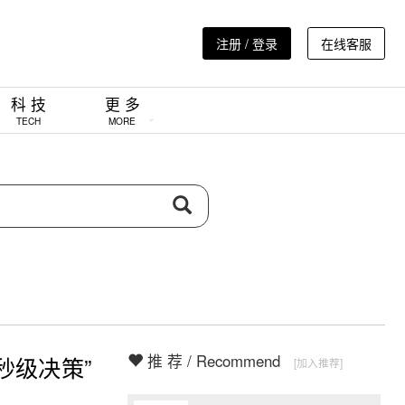
注册 / 登录
在线客服
科 技
更 多
TECH
MORE
推 荐 / Recommend
秒级决策”
[加入推荐]