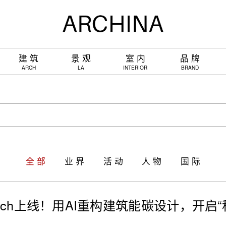
建 筑
景 观
室 内
品 牌
ARCH
LA
INTERIOR
BRAND
全 部
业 界
活 动
人 物
国 际
Arch上线！用AI重构建筑能碳设计，开启“