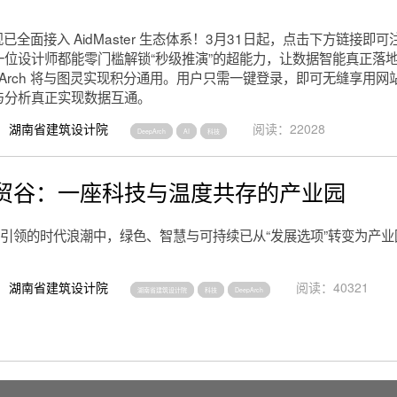
ch 现已全面接入 AidMaster 生态体系！3月31日起，点击下方链接
一位设计师都能零门槛解锁“秒级推演”的超能力，让数据智能真正落
pArch 将与图灵实现积分通用。用户只需一键登录，即可无缝享用网站全
与分析真正实现数据互通。
湖南省建筑设计院
阅读：22028
DeepArch
AI
科技
贸谷：一座科技与温度共存的产业园
略引领的时代浪潮中，绿色、智慧与可持续已从“发展选项”转变为产业
湖南省建筑设计院
阅读：40321
湖南省建筑设计院
科技
DeepArch