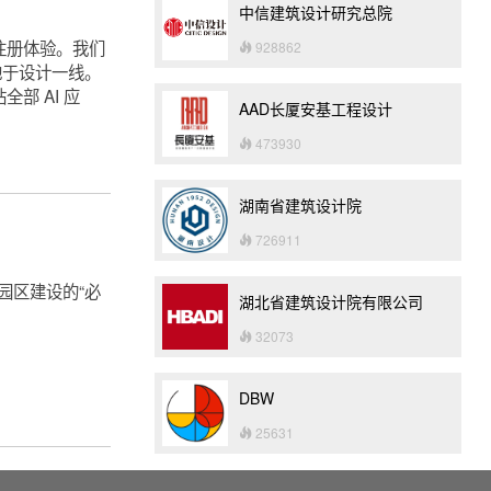
中信建筑设计研究总院
即可注册体验。我们
928862
地于设计一线。
部 AI 应
AAD长厦安基工程设计
473930
湖南省建筑设计院
726911
园区建设的“必
湖北省建筑设计院有限公司
32073
DBW
25631