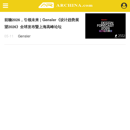
前瞻2026，引领未来 | Gensler《设计趋势展
精选案例
望2026》全球发布暨上海高峰论坛
建 筑
05-11
Gensler
2552
景 观
Gensler
设计趋势展望2026
室 内
视 频
头条资讯
业 界
机 构
人 物
地 产
快速搜索