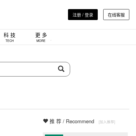
注册 / 登录
在线客服
科 技
更 多
TECH
MORE
推 荐 / Recommend
[加入推荐]