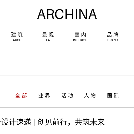
建 筑
景 观
室 内
品 牌
ARCH
LA
INTERIOR
BRAND
全 部
业 界
活 动
人 物
国 际
ler设计速递 | 创见前行，共筑未来