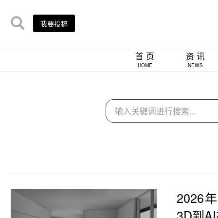
我要投稿
首 页
资 讯
HOME
NEWS
202
3D到A