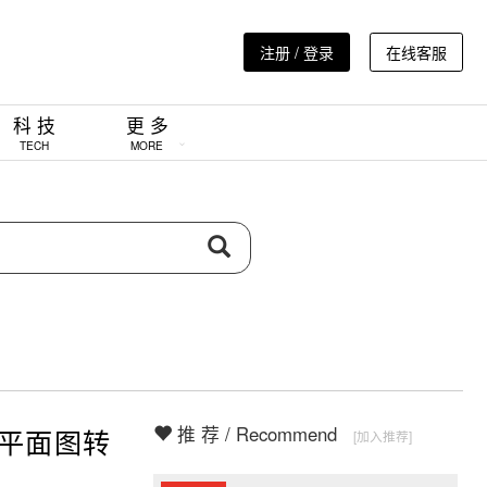
注册 / 登录
在线客服
科 技
更 多
TECH
MORE
推 荐 / Recommend
从平面图转
[加入推荐]