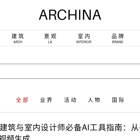
建 筑
景 观
室 内
品 牌
ARCH
LA
INTERIOR
BRAND
全 部
业 界
活 动
人 物
国 际
6年建筑与室内设计师必备AI工具指南：
I视频生成