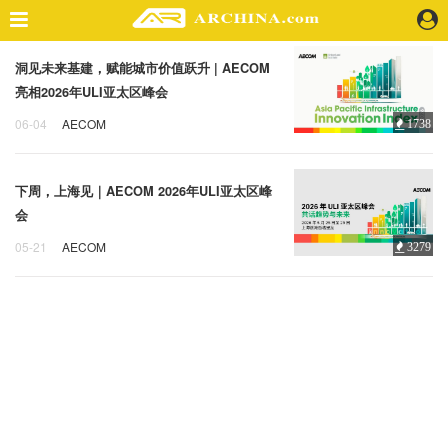
洞见未来基建，赋能城市价值跃升 | AECOM
精选案例
亮相2026年ULI亚太区峰会
建 筑
06-04
AECOM
1738
景 观
AECOM
ULI亚太区峰会
室 内
视 频
下周，上海见｜AECOM 2026年ULI亚太区峰
会
头条资讯
05-21
AECOM
3279
AECOM
ULI亚太区峰会
业 界
机 构
人 物
地 产
快速搜索