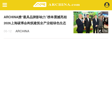
ARCHINA携“最具品牌影响力”榜单震撼亮相
精选案例
2026上海碳博会构筑建筑全产业链绿色生态
建 筑
圈，共赴“零碳变革”之约
06-12
ARCHINA
3790
景 观
ARCHINA
零碳变革
室 内
2026上海碳博会
视 频
头条资讯
业 界
机 构
人 物
地 产
快速搜索