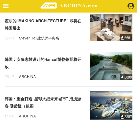
霍尔的“MAKING ARCHITECTURE” 即将在
精选案例
韩国展出
建 筑
07-11
StevenHoll建筑师事务所
6681
景 观
展览
韩国
室 内
视 频
韩国：安藤忠雄设计的Hansol博物馆即将开
放
头条资讯
06-17
ARCHINA
5090
韩国
安藤忠雄设计
Hansol
业 界
机 构
韩国：重金打造“星球大战未来城市” 招揽游
人 物
客 受质疑（组图
地 产
11-16
ARCHINA
快速搜索
3887
韩国
投资
2750亿