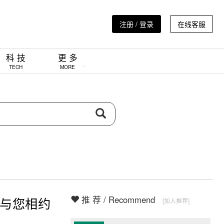
注册 / 登录
在线客服
科 技
更 多
TECH
MORE
推 荐 / Recommend
月与您相约
[加入推荐]