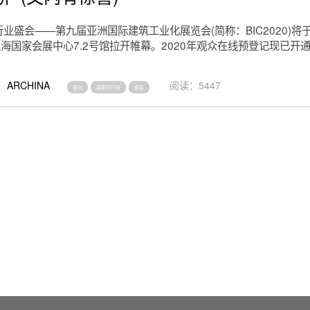
业盛会——第九届亚洲国际建筑工业化展览会(简称：BIC2020)将于2
在上海国家会展中心7.2号馆拉开帷幕。2020年观众在线预登记现已开
ARCHINA
阅读：5447
亚洲
装配式行业
盛会