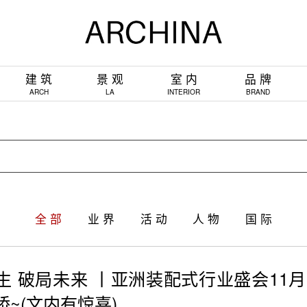
建 筑
景 观
室 内
品 牌
ARCH
LA
INTERIOR
BRAND
全 部
业 界
活 动
人 物
国 际
生 破局未来 丨亚洲装配式行业盛会11
桥~(文内有惊喜)