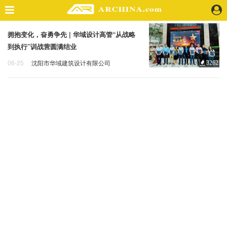
拥抱变化，奋勇争先 | 华域设计高管“从战略
精选案例
到执行”训战营圆满结业
建 筑
06-25
沈阳市华域建筑设计有限公司
3262
景 观
华域
训战营
结业
室 内
视 频
头条资讯
业 界
机 构
人 物
地 产
快速搜索