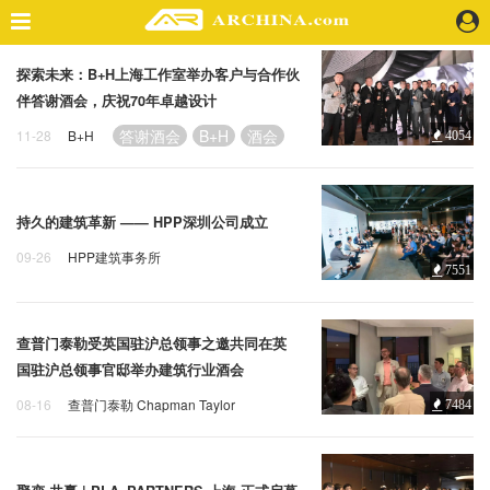
探索未来：B+H上海工作室举办客户与合作伙
精选案例
伴答谢酒会，庆祝70年卓越设计
建 筑
答谢酒会
B+H
酒会
11-28
B+H
4054
景 观
室 内
视 频
持久的建筑革新 —— HPP深圳公司成立
09-26
HPP建筑事务所
头条资讯
7551
深圳
公司成立
酒会
业 界
机 构
查普门泰勒受英国驻沪总领事之邀共同在英
人 物
国驻沪总领事官邸举办建筑行业酒会
地 产
08-16
查普门泰勒 Chapman Taylor
7484
快速搜索
英国
建筑行业
酒会