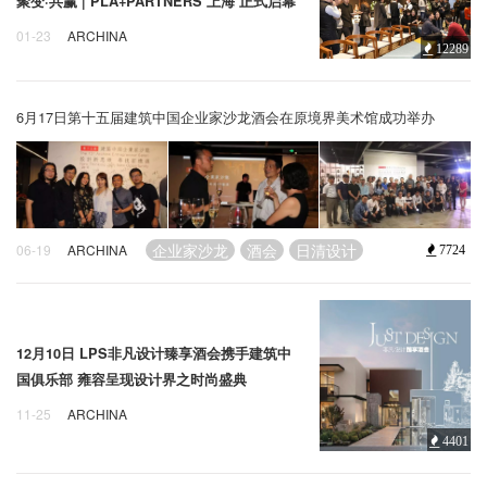
企业招聘
聚变·共赢 | PLA+PARTNERS 上海 正式启幕
01-23
ARCHINA
12289
上海
PLA+Partners
酒会
企业会员
关于投稿
6月17日第十五届建筑中国企业家沙龙酒会在原境界美术馆成功举办
广告投放
关于我们
联系我们
企业家沙龙
酒会
日清设计
06-19
ARCHINA
7724
12月10日 LPS非凡设计臻享酒会携手建筑中
国俱乐部 雍容呈现设计界之时尚盛典
11-25
ARCHINA
设计界
酒会
俱乐部
4401