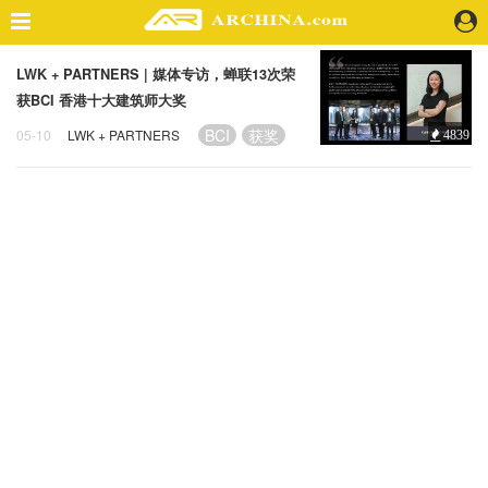
LWK + PARTNERS | 媒体专访，蝉联13次荣
精选案例
获BCI 香港十大建筑师大奖
建 筑
BCI
获奖
05-10
LWK + PARTNERS
4839
景 观
室 内
视 频
头条资讯
业 界
机 构
人 物
地 产
快速搜索